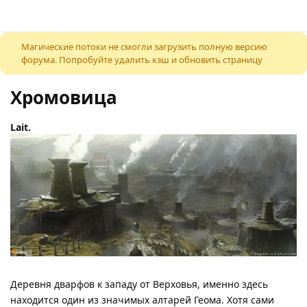
К содержимому
Магические потоки не смогли загрузить полную версию
форума. Попробуйте удалить кэш и обновить страницу
Хромовица
Lait.​
Деревня дварфов к западу от Верховья, именно здесь
находится один из значимых алтарей Геома. Хотя сами