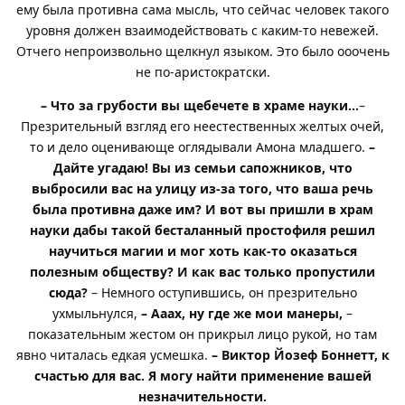
ему была противна сама мысль, что сейчас человек такого
уровня должен взаимодействовать с каким-то невежей.
Отчего непроизвольно щелкнул языком. Это было ооочень
не по-аристократcки.
– Что за грубости вы щебечете в храме науки…
–
Презрительный взгляд его неестественных желтых очей,
то и дело оценивающе оглядывали Амона младшего.
–
Дайте угадаю! Вы из семьи сапожников, что
выбросили вас на улицу из-за того, что ваша речь
была противна даже им? И вот вы пришли в храм
науки дабы такой бесталанный простофиля решил
научиться магии и мог хоть как-то оказаться
полезным обществу? И как вас только пропустили
сюда?
– Немного оступившись, он презрительно
ухмыльнулся,
– Ааах, ну где же мои манеры,
–
показательным жестом он прикрыл лицо рукой, но там
явно читалась едкая усмешка.
– Виктор Йозеф Боннетт, к
счастью для вас. Я могу найти применение вашей
незначительности.