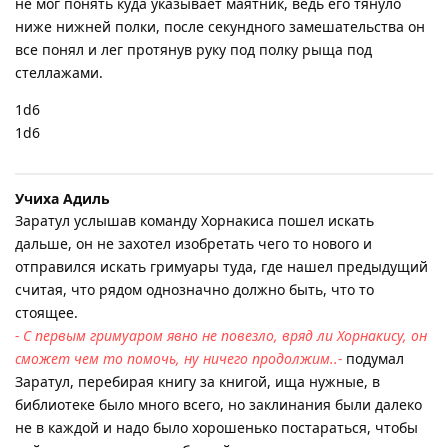
не мог понять куда указывает маятник, ведь его тянуло
ниже нижней полки, после секундного замешательства он
все понял и лег протянув руку под полку рыща под
стеллажами.
1d6
1d6
Учиха Адиль
Заратул услышав команду Хорнакиса пошел искать
дальше, он не захотел изобретать чего то нового и
отправился искать гримуары туда, где нашел предыдущий
считая, что рядом однозначно должно быть, что то
стоящее.
- С первым гримуаром явно не повезло, вряд ли Хорнакису, он
сможет чем то помочь, ну ничего продолжим..-
подумал
Заратул, перебирая книгу за книгой, ища нужные, в
библиотеке было много всего, но заклинания были далеко
не в каждой и надо было хорошенько постараться, чтобы