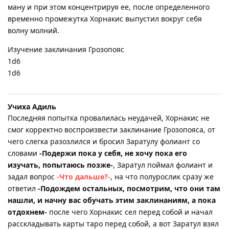
ману и при этом концентрируя ее, после определенного
временно промежутка Хорнакис выпустил вокруг себя
волну молний.
Изучение заклинания Грозопояс
1d6
1d6
Учиха Адиль
Последняя попытка провалилась неудачей, Хорнакис не
смог корректно воспроизвести заклинание Грозопояса, от
чего слегка разозлился и бросил Заратулу фолиант со
словами
-Подержи пока у себя, не хочу пока его
изучать, попытаюсь позже-
, Заратул поймал фолиант и
задал вопрос
-Что дальше?-
, на что полурослик сразу же
ответил
-Подождем остальных, посмотрим, что они там
нашли, и начну вас обучать этим заклинаниям, а пока
отдохнем-
после чего Хорнакис сел перед собой и начал
расскладывать карты таро перед собой, а вот Заратул взял