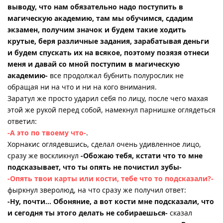
выводу, что нам обязательно надо поступить в
магическую академию, там мы обучимся, сдадим
экзамен, получим значок и будем такие ходить
крутые, беря различные задания, зарабатывая деньги
и будем спускать их на всякое, поэтому позязя отнеси
меня и давай со мной поступим в магическую
академию-
все продолжал бубнить полурослик не
обращая ни на что и ни на кого внимания.
Заратул же просто ударил себя по лицу, после чего махая
этой же рукой перед собой, намекнул парнишке оглядеться
ответил:
-А это по твоему что-
.
Хорнакис оглядевшись, сделал очень удивленное лицо,
сразу же воскликнул
-Обожаю тебя, кстати что то мне
подсказывает, что ты опять не почистил зубы-
-Опять твои карты или кости, тебе что то подсказали?-
фыркнул зверолюд, на что сразу же получил ответ:
-Ну, почти… Обоняние, а вот кости мне подсказали, что
и сегодня ты этого делать не собираешься-
сказал