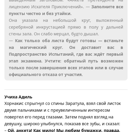
лицензию Искателя Приключений». —
Заполните все
пункты честно и без утайки.
Она указала на небольшой круг, выложенный
серебряной инкрустацией прямо в полу у дальней
стены зала. Он слабо мерцал, будто дышал.
—
Как только оба листа будут готовы — встаньте
на магический круг. Он доставит вас в
Подпространство Испытаний, где вас ждёт первый
этап экзамена. Учтите: обратный путь возможен
только после завершения всех этапов или в случае
официального отказа от участия.
Учиха Адиль
Хорнакис спрыгнул со спины Заратула, взял свой листок
двумя пальчиками и с преувеличенным интересом
повертел его перед глазами. Затем поднял взгляд на
девушку, широко улыбнулся, показав все зубы, и сказал:
–
Ой, анкета! Как мило! Мы любим бумажки, правда,