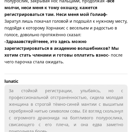
полурослик, закрывая нос пальцами, продолжая
-Все
молчи, неси меня к тому окошку, кажется
регистрироваться там. Неси меня мой Голиаф-
Заратул лишь покачал головой и подошёл к нужному месту,
подойдя к которому Хорнакис с весельем и радостью в
голосе, довольно протяжённо сказал:
-Здрааавствуйтееее, это здесь можно
зарегистрироваться в академию волшебников? Мы
хотим стать членами и готовы оплатить взнос-
после
чего парочка стала ожидать.
lunatic
За стойкой регистрации, улыбаясь, но с
профессиональной отстранённостью, сидела молодая
женщина в строгой тёмно-синей мантии с вышитым
серебряной нитью символом совы. Её взгляд скользнул
с огромного драконида на болтливого полурослика,
свисающего с его плеча, и она едва заметно
приподняла бровь.