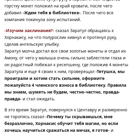
горстку монет положил на край кровати, после чего
добавил
-Ждем тебя в библиотеке-
. После чего вся
компания покинула зону испытаний.
-Изучим заклинания?-
сказал Заратул обращаясь к
Хорнакису, на что полурослик кивнул и протянул руку,
сделав ангельскую улыбку.
Заратул молча достал все свои золотые монеты и отдал их
Амону, от чего у малыша очень сильно заблестели глаза и
он радостный побежал к ресепшену, где положив 4 монеты
Заратула и еще 4 своих к ним, проверещал
-Тетушка, мы
проиграли и хотим стать сильнее, оформите
пожалуйста 4 членского взноса в библиотеку. Правила
мы знаем, шуметь не будем, честно-честно, правда-
правда-
и стал ожидать.
В это время Заратул, повернулся к Центавру и размеренно
не торопясь сказал
-Почему ты скрываешься, мне
безразлично, Хорнакис обучит тебя магии, но если
хочешь научиться сражаться на мечах, я готов-
и