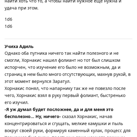
найти хоть что то, а чтобы найти нужное еще нужна и
удача при этом.
1d6
1d6
Учиха Адиль
Однако оба путника ничего так найти полезного и не
смогли, Хорнакис нашел фолиант но тот был слишком
испорчен, что изучение его было не возможным, да и
страниц в нем было много отсутствующих, махнув рукой, в
этот момент вернулся Заратул.
Хорнакис понял, что напарнику так же не повезло после
чего, Хорнакис взял в руку первый фолиант, быстренько
его изучил.
-Я уж думал будет посложнее, да и для меня это
бесполезно… Ну, ничего-
сказал Хорнакис, начав
концентрироваться и сгущать, мелкие камушки и пыль
вокруг своей руки, формируя каменный кулак, процесс для