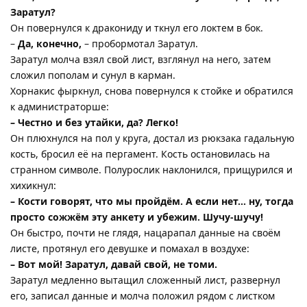
Заратул?
Он повернулся к дракониду и ткнул его локтем в бок.
–
Да, конечно,
– пробормотал Заратул.
Заратул молча взял свой лист, взглянул на него, затем
сложил пополам и сунул в карман.
Хорнакис фыркнул, снова повернулся к стойке и обратился
к администраторше:
– Честно и без утайки, да? Легко!
Он плюхнулся на пол у круга, достал из рюкзака гадальную
кость, бросил её на пергамент. Кость остановилась на
странном символе. Полурослик наклонился, прищурился и
хихикнул:
– Кости говорят, что мы пройдём. А если нет… ну, тогда
просто сожжём эту анкету и убежим. Шучу-шучу!
Он быстро, почти не глядя, нацарапал данные на своём
листе, протянул его девушке и помахал в воздухе:
– Вот мой! Заратул, давай свой, не томи.
Заратул медленно вытащил сложенный лист, развернул
его, записал данные и молча положил рядом с листком