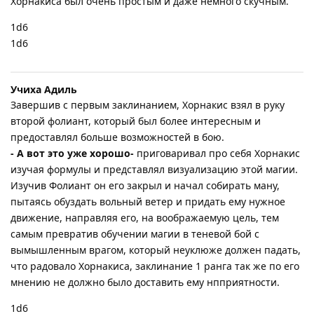
Хорнакиса был очень простым и даже немного скучным.
1d6
1d6
Учиха Адиль
Завершив с первым заклинанием, Хорнакис взял в руку
второй фолиант, который был более интересным и
предоставлял больше возможностей в бою.
- А вот это уже хорошо-
приговаривал про себя Хорнакис
изучая формулы и представлял визуализацию этой магии.
Изучив Фолиант он его закрыл и начал собирать ману,
пытаясь обуздать вольный ветер и придать ему нужное
движение, направляя его, на воображаемую цель, тем
самым превратив обучении магии в теневой бой с
вымышленным врагом, который неуклюже должен падать,
что радовало Хорнакиса, заклинание 1 ранга так же по его
мнению не должно было доставить ему нпприятности.
1d6