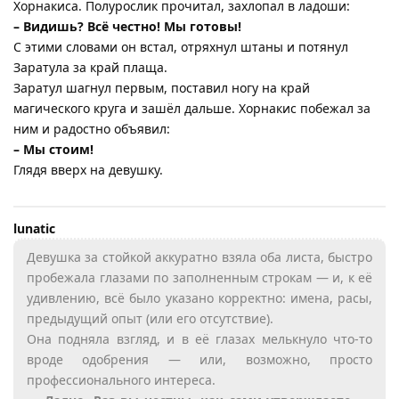
Хорнакиса. Полурослик прочитал, захлопал в ладоши:
– Видишь? Всё честно! Мы готовы!
С этими словами он встал, отряхнул штаны и потянул
Заратула за край плаща.
Заратул шагнул первым, поставил ногу на край
магического круга и зашёл дальше. Хорнакис побежал за
ним и радостно объявил:
– Мы стоим!
Глядя вверх на девушку.
lunatic
Девушка за стойкой аккуратно взяла оба листа, быстро
пробежала глазами по заполненным строкам — и, к её
удивлению, всё было указано корректно: имена, расы,
предыдущий опыт (или его отсутствие).
Она подняла взгляд, и в её глазах мелькнуло что-то
вроде одобрения — или, возможно, просто
профессионального интереса.