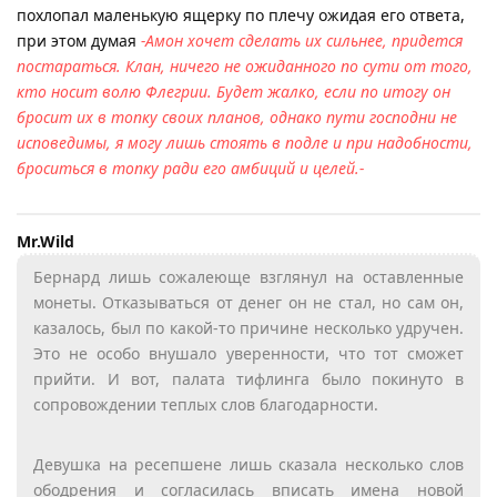
похлопал маленькую ящерку по плечу ожидая его ответа,
при этом думая
-Амон хочет сделать их сильнее, придется
постараться. Клан, ничего не ожиданного по сути от того,
кто носит волю Флегрии. Будет жалко, если по итогу он
бросит их в топку своих планов, однако пути господни не
исповедимы, я могу лишь стоять в подле и при надобности,
броситься в топку ради его амбиций и целей.-
Mr.​Wild
Бернард лишь сожалеюще взглянул на оставленные
монеты. Отказываться от денег он не стал, но сам он,
казалось, был по какой-то причине несколько удручен.
Это не особо внушало уверенности, что тот сможет
прийти. И вот, палата тифлинга было покинуто в
сопровождении теплых слов благодарности.
Девушка на ресепшене лишь сказала несколько слов
ободрения и согласилась вписать имена новой