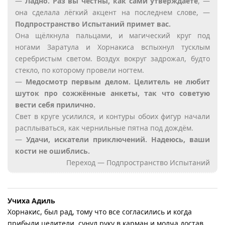
—
Ладно. Раз вы честны, как сами утверждаете
, —
она сделала лёгкий акцент на последнем слове, —
Подпространство Испытаний примет вас.
Она щёлкнула пальцами, и магический круг под
ногами Заратула и Хорнакиса вспыхнул тусклым
серебристым светом. Воздух вокруг задрожал, будто
стекло, по которому провели ногтем.
—
Медосмотр первым делом. Целитель не любит
шуток про сожжённые анкеты, так что советую
вести себя прилично.
Свет в круге усилился, и контуры обоих фигур начали
расплываться, как чернильные пятна под дождём.
—
Удачи, искатели приключений. Надеюсь, ваши
кости не ошиблись.
Переход — Подпространство Испытаний
Учиха Адиль
Хорнакис, был рад, тому что все согласились и когда
прибыли целители, сунул руку в карман и молча достав