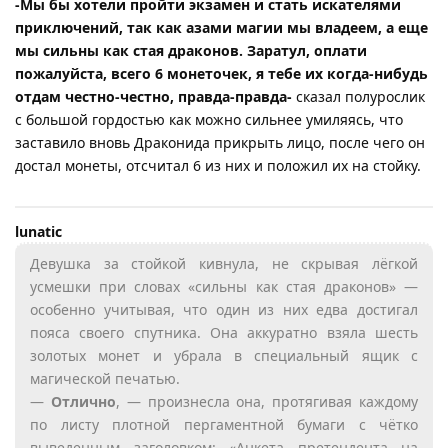
-Мы бы хотели пройти экзамен и стать искателями
приключений, так как азами магии мы владеем, а еще
мы сильны как стая драконов. Заратул, оплати
пожалуйста, всего 6 монеточек, я тебе их когда-нибудь
отдам честно-честно, правда-правда-
сказал полурослик
с большой гордостью как можно сильнее умиляясь, что
заставило вновь Драконида прикрыть лицо, после чего он
достал монеты, отсчитал 6 из них и положил их на стойку.
lunatic
Девушка за стойкой кивнула, не скрывая лёгкой
усмешки при словах «сильны как стая драконов» —
особенно учитывая, что один из них едва достигал
пояса своего спутника. Она аккуратно взяла шесть
золотых монет и убрала в специальный ящик с
магической печатью.
—
Отлично
, — произнесла она, протягивая каждому
по листу плотной пергаментной бумаги с чётко
выведенным заголовком: «Анкета претендента на