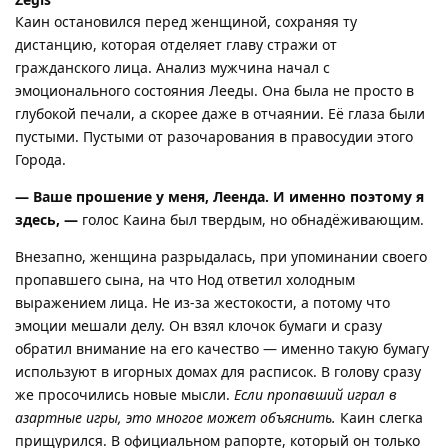
Каин остановился перед женщиной, сохраняя ту
дистанцию, которая отделяет главу стражи от
гражданского лица. Анализ мужчина начал с
эмоционального состояния Лееды. Она была не просто в
глубокой печали, а скорее даже в отчаянии. Её глаза были
пустыми. Пустыми от разочарования в правосудии этого
Города.
— Ваше прошение у меня, Леенда. И именно поэтому я
здесь, —
голос Каина был твердым, но обнадёживающим.
Внезапно, женщина разрыдалась, при упоминании своего
пропавшего сына, на что Нод ответил холодным
выражением лица. Не из-за жестокости, а потому что
эмоции мешали делу. Он взял клочок бумаги и сразу
обратил внимание на его качество — именно такую бумагу
используют в игорных домах для расписок. В голову сразу
же просочились новые мысли.
Если пропавший играл в
азартные игры, это многое может объяснить.
Каин слегка
прищурился. В официальном рапорте, который он только