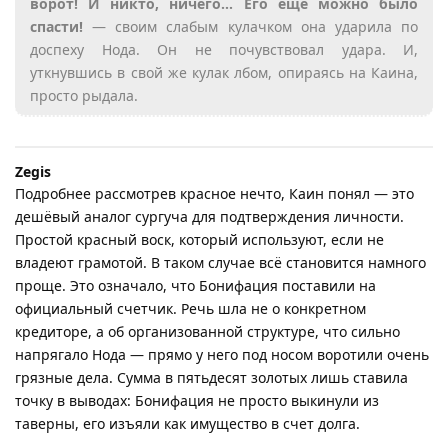
ворот! И никто, ничего… Его ещё можно было
спасти!
— своим слабым кулачком она ударила по
доспеху Нода. Он не почувствовал удара. И,
уткнувшись в свой же кулак лбом, опираясь на Каина,
просто рыдала.
Zegis
Подробнее рассмотрев красное нечто, Каин понял — это
дешёвый аналог сургуча для подтверждения личности.
Простой красный воск, который используют, если не
владеют грамотой. В таком случае всё становится намного
проще. Это означало, что Бонифация поставили на
официальный счетчик. Речь шла не о конкретном
кредиторе, а об организованной структуре, что сильно
напрягало Нода — прямо у него под носом воротили очень
грязные дела. Сумма в пятьдесят золотых лишь ставила
точку в выводах: Бонифация не просто выкинули из
таверны, его изъяли как имущество в счет долга.