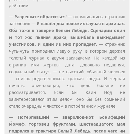
действии.
— Разрешите обратиться!
— опомнившись, стражник
заговорил —
Я нашёл два похожих случая в архивах.
Оба тоже в таверне Белый Лебедь. Сценарий один
и тот же: пьяная драка, вышибала выкидывает
участников, и один из них пропадает.
— стражник
чуть-чуть приподнял левую руку, в которой держал
толстый журнал с двумя закладками. На каждой из
страниц имя жертвы, дата, довольно недавняя,
социальный статус, — не высокий, обычный человек
— список родственников, краткая сводка. И чёрная
печать, отмечающая, что дело больше не
рассматривается. Если бы Каин Нод не
заинтересовался этим делом, оно бы без сомнений
стало очередным листком в потрёпанном журнале.
— Потерпевший — зверолюд-кот, Бонифаций
Йомеф, торговец фруктами. Шестнадцатого мая
подрался в трактире Белый Лебедь, после чего ни