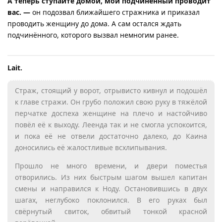
А теперь ступайте домой, мой подчинённый проводит
вас. —
он подозвал ближайшего стражника и приказал
проводить женщину до дома. А сам остался ждать
подчинённого, которого вызвал немногим ранее.
Lait.​
Страж, стоящий у ворот, отрывисто кивнул и подошёл
к главе стражи. Он грубо положил свою руку в тяжёлой
перчатке доспеха женщине на плечо и настойчиво
повёл её к выходу. Леенда так и не смогла успокоится,
и пока её не отвели достаточно далеко, до Каина
доносились её жалостливые всхлипывания.
Прошло не много времени, и двери поместья
отворились. Из них быстрым шагом вышел капитан
смены и направился к Ноду. Остановившись в двух
шагах, неглубоко поклонился. В его руках был
свёрнутый свиток, обвитый тонкой красной