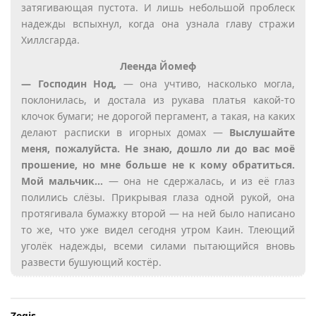
затягивающая пустота. И лишь небольшой проблеск
надежды вспыхнул, когда она узнала главу стражи
Хиллсгарда.
Леенда Йомеф
— Господин Нод,
— она учтиво, насколько могла,
поклонилась, и достала из рукава платья какой-то
клочок бумаги; не дорогой пергамент, а такая, на каких
делают расписки в игорных домах —
Выслушайте
меня, пожалуйста. Не знаю, дошло ли до вас моё
прошение, но мне больше не к кому обратиться.
Мой мальчик…
— она не сдержалась, и из её глаз
полились слёзы. Прикрывая глаза одной рукой, она
протягивала бумажку второй — на ней было написано
то же, что уже видел сегодня утром Каин. Тлеющий
уголёк надежды, всеми силами пытающийся вновь
развести бушующий костёр.
Zegis