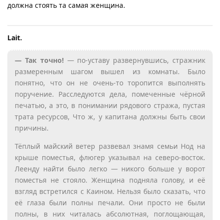
должна стоять та самая женщина.
Lait.​
— Так точно!
— по-уставу развернувшись, стражник
размеренным шагом вышел из комнаты. Было
понятно, что он не очень-то торопится выполнять
поручение. Расследуются дела, помеченные чёрной
печатью, а это, в понимании рядового стража, пустая
трата ресурсов, Что ж, у капитана должны быть свои
причины.
Тёплый майский ветер развевал знамя семьи Нод на
крыше поместья, флюгер указывал на северо-восток.
Леенду найти было легко — никого больше у ворот
поместья не стояло. Женщина подняла голову, и её
взгляд встретился с Каином. Нельзя было сказать, что
её глаза были полны печали. Они просто не были
полны, в них читалась абсолютная, поглощающая,