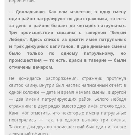
верёвочкой.
— Докладываю. Как вам известно, в одну смену
один район патрулируют по два стражника, то есть
за день в районе бывает до четырёх патрульных.
Три происшествия связаны с таверной “Белый
Лебедь”. Здесь список из десяти имён патрульных
и трёх дежурных капитанов. В две дневные смены
было только по одному патрульному, но
происшествия — то есть, драки в таверне — были
отмечены вечером.
Не дожидаясь распоряжения, стражник протянул
свиток Каину. Внутри был наспех написанный отчёт: в
одной колонке — дата и время начала смены, в другой
— два имени патрулирующих район Белого Лебедя
стражника; в двух рядах вместо двух имён стояло одно.
Каин мог отметить, что некоторые имена патрульных
повторялись — так, на одного выпало три смены.
Также в дни двух из происшествий был один и тот же
дежурный офицер.