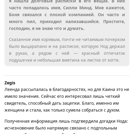
я нашла долговые расписки в его вещах. В них
часто попадалось имя, Силли Минд. Мне кажется,
Боня связался с плохой компанией. Он часто и
много пил, приходил нализавшийся. Простите,
господин, я не знаю что и думать.
Сказанное имя корявым, почти не читаемым почерком
было выцарапано и на расписке, которую Нод держал
в руках, а рядом с ней — красный отпечаток
подушечки и небольшая вмятина на листке от когтя.
Zegis
Леенда рассыпалась в благодарностях, но для Каина это не
имело значения. Сейчас его интересовал лишь четкий
свидетель, способный дать зацепки. Благо, именно им
женщина и стала, как только сумела собраться с духом.
Полученная информация лишь подтвердила догадки Нода:
исчезновение было напрямую связано с подпольным