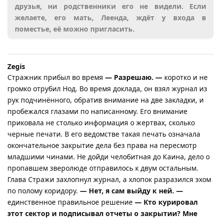
друзья, ни родственники его не видели. Если
желаете, его мать, Леенда, ждёт у входа в
поместье, её можно пригласить.
Zegis
Стражник прибыл во время
— Разрешаю. —
коротко и не
громко отрубил Нод. Во время доклада, он взял журнал из
рук подчинённого, обратив внимание на две закладки, и
пробежался глазами по написанному. Его внимание
приковала не столько информация о жертвах, сколько
черные печати. В его ведомстве такая печать означала
окончательное закрытие дела без права на пересмотр
младшими чинами. Не дойди челобитная до Каина, дело о
пропавшем зверолюде отправилось к двум остальным.
Глава Стражи захлопнул журнал, а хлопок разразился эхом
по полому коридору.
— Нет, я сам выйду к ней. —
единственное правильное решение
— Кто курировал
этот сектор и подписывал отчеты о закрытии? Мне