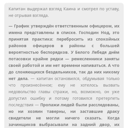
Капитан выдержал взгляд Каина и смотрел по уставу,
не отрывая взгляда.
— График утверждён ответственным офицером, их
имена представлены в списке. Господин Нод, это
принятая практика: перебросить из спокойных
районов офицеров в районы с большей
вероятностью беспорядков. У Белого Лебедя днём
потасовки крайне редки — ремесленники заняты
своей работой и им нет времени напиваться. А что
до слоняющихся бездельников, так да них никому
нет дела.
— капитан остановился, обдумывая только
что произнесённое; ему не хотелось вызвать
недовольство главы стражи, но, возможно, он уже
допустил ошибку и потому готовился претерпеть
последствия —
Пропажи людей были расследованы,
но ни хозяин таверны, ни заставшие драку
свидетели не могли ничего сказать. Когда
зачинщиков выбрасывали на задний двор, их