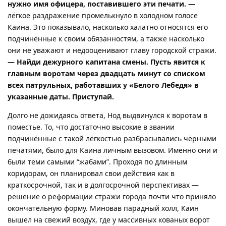
нужно имя офицера, поставившего эти печати. —
лёгкое раздражение промелькнуло в холодном голосе
Каина. Это показывало, насколько халатно относятся его
подчинённые к своим обязанностям, а также насколько
они не уважают и недооценивают главу городской стражи.
— Найди дежурного капитана смены. Пусть явится к
главным воротам через двадцать минут со списком
всех патрульных, работавших у «Белого Лебедя» в
указанные даты. Приступай.
Долго не дожидаясь ответа, Нод выдвинулся к воротам в
поместье. То, что достаточно высокие в звании
подчинённые с такой лёгкостью разбрасывались чёрными
печатями, было для Каина личным вызовом. Именно они и
были теми самыми “жабами”. Проходя по длинным
коридорам, он планировал свои действия как в
краткосрочной, так и в долгосрочной перспективах —
решение о реформации стражи города почти что приняло
окончательную форму. Миновав парадный холл, Каин
вышел на свежий воздух, где у массивных кованых ворот