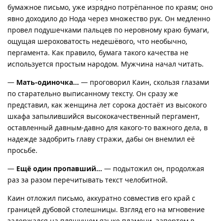
бумажное письмо, уже изрядно потрёпанное по краям; оно
явно доходило до Нода через множество рук. Он медленно
провел подушечками пальцев по неровному краю бумаги,
ощущая шероховатость недешёвого, что необычно,
пергамента. Как правило, бумага такого качества не
используется простым народом. Мужчина начал читать.
—
Мать-одиночка…
— проговорил Каин, скользя глазами
по старательно выписанному тексту. Он сразу же
представил, как женщина лет сорока достаёт из высокого
шкафа запылившийся высококачественный пергамент,
оставленный давным-давно для какого-то важного дела, в
надежде задобрить главу стражи, дабы он внемлил её
просьбе.
—
Ещё один пропавший…
— подытожил он, продолжая
раз за разом перечитывать текст челобитной.
Каин отложил письмо, аккуратно совместив его край с
границей дубовой столешницы. Взгляд его на мгновение
задержался на пляшущем языке пламени, запертом в