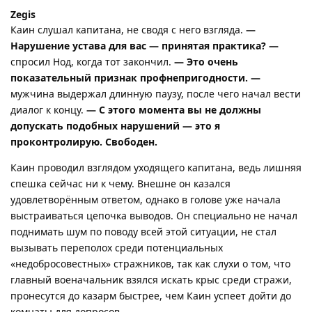
Zegis
Каин слушал капитана, не сводя с него взгляда.
—
Нарушение устава для вас — принятая практика? —
спросил Нод, когда тот закончил.
— Это очень
показательный признак профнепригодности. —
мужчина выдержал длинную паузу, после чего начал вести
диалог к концу.
— С этого момента вы не должны
допускать подобных нарушений — это я
проконтролирую. Свободен.
Каин проводил взглядом уходящего капитана, ведь лишняя
спешка сейчас ни к чему. Внешне он казался
удовлетворённым ответом, однако в голове уже начала
выстраиваться цепочка выводов. Он специально не начал
поднимать шум по поводу всей этой ситуации, не стал
вызывать переполох среди потенциальных
«недобросовестных» стражников, так как слухи о том, что
главный военачальник взялся искать крыс среди стражи,
пронесутся до казарм быстрее, чем Каин успеет дойти до
комнаты для допросов