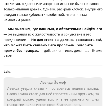
что читал, о долгах или азартных играх не было ни слова.
Только «пьяная драка». Однако, раскрыв клочок, внутри его
ожидал только дубликат челобитной, что он читал
немногим ранее.
— Мы выясним, где ваш сын, и обязательно найдём его
—
он выдавил всю жалостливость и сочувствие в это
предложение
— Но для этого вы должны рассказать
всё
,
что может быть связано с его пропажей. Говорите
прямо, без прикрас, —
добавил он тише, делая шаг ближе
к ней.
Lait.​
Леенда Йомеф
Леенда утёрла слёзы и постаралась поднять взгляд.
Слова Каина стали для неё спасательным прутиком, за
который можно уцепиться, и в её красных от слёз
глазах Нод видел искреннюю благодарность.