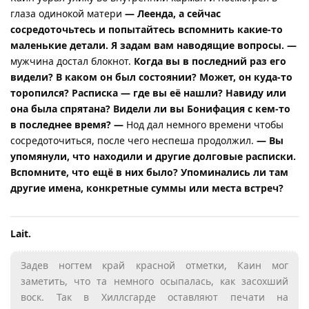
глаза одинокой матери
— Леенда, а сейчас
сосредоточьтесь и попытайтесь вспомнить какие-то
маленькие детали. Я задам вам наводящие вопросы. —
мужчина достал блокнот.
Когда вы в последний раз его
видели? В каком он был состоянии? Может, он куда-то
торопился? Расписка — где вы её нашли? Навиду или
она была спрятана? Видели ли вы Бонифация с кем-то
в последнее время? —
Нод дал немного времени чтобы
сосредоточиться, после чего неспеша продолжил.
— Вы
упомянули, что находили и другие долговые расписки.
Вспомните, что ещё в них было? Упоминались ли там
другие имена, конкретные суммы или места встреч?
Lait.​
Задев ногтем край красной отметки, Каин мог
заметить, что та немного осыпалась, как засохший
воск. Так в Хиллсгарде оставляют печати на