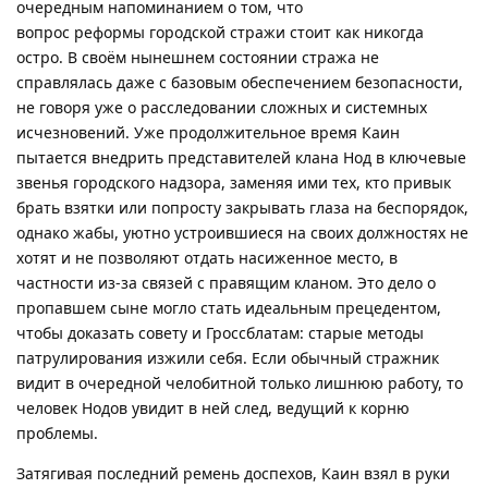
очередным напоминанием о том, что
вопрос реформы городской стражи стоит как никогда
остро. В своём нынешнем состоянии стража не
справлялась даже с базовым обеспечением безопасности,
не говоря уже о расследовании сложных и системных
исчезновений. Уже продолжительное время Каин
пытается внедрить представителей клана Нод в ключевые
звенья городского надзора, заменяя ими тех, кто привык
брать взятки или попросту закрывать глаза на беспорядок,
однако жабы, уютно устроившиеся на своих должностях не
хотят и не позволяют отдать насиженное место, в
частности из-за связей с правящим кланом. Это дело о
пропавшем сыне могло стать идеальным прецедентом,
чтобы доказать совету и Гроссблатам: старые методы
патрулирования изжили себя. Если обычный стражник
видит в очередной челобитной только лишнюю работу, то
человек Нодов увидит в ней след, ведущий к корню
проблемы.
Затягивая последний ремень доспехов, Каин взял в руки