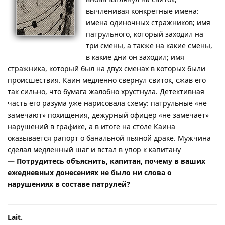
вычленивая конкретные имена:
имена одиночных стражников; имя
патрульного, который заходил на
три смены, а также на какие смены,
в какие дни он заходил; имя
стражника, который был на двух сменах в которых были
происшествия. Каин медленно свернул свиток, сжав его
так сильно, что бумага жалобно хрустнула. Детективная
часть его разума уже нарисовала схему: патрульные «не
замечают» похищения, дежурный офицер «не замечает»
нарушений в графике, а в итоге на столе Каина
оказывается рапорт о банальной пьяной драке. Мужчина
сделал медленный шаг и встал в упор к капитану
— Потрудитесь объяснить, капитан, почему в ваших
ежедневных донесениях не было ни слова о
нарушениях в составе патрулей?
Lait.​