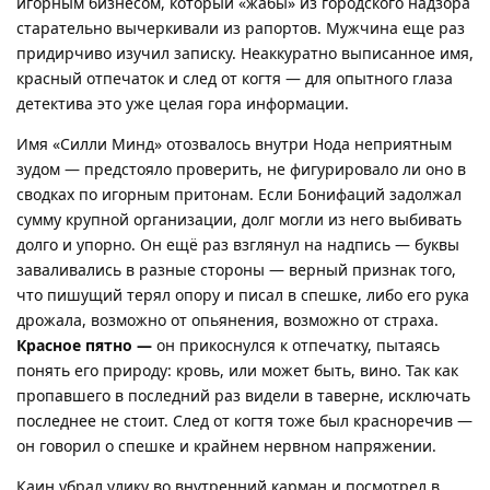
игорным бизнесом, который «жабы» из городского надзора
старательно вычеркивали из рапортов. Мужчина еще раз
придирчиво изучил записку. Неаккуратно выписанное имя,
красный отпечаток и след от когтя — для опытного глаза
детектива это уже целая гора информации.
Имя «Силли Минд» отозвалось внутри Нода неприятным
зудом — предстояло проверить, не фигурировало ли оно в
сводках по игорным притонам. Если Бонифаций задолжал
сумму крупной организации, долг могли из него выбивать
долго и упорно. Он ещё раз взглянул на надпись — буквы
заваливались в разные стороны — верный признак того,
что пишущий терял опору и писал в спешке, либо его рука
дрожала, возможно от опьянения, возможно от страха.
Красное пятно —
он прикоснулся к отпечатку, пытаясь
понять его природу: кровь, или может быть, вино. Так как
пропавшего в последний раз видели в таверне, исключать
последнее не стоит. След от когтя тоже был красноречив —
он говорил о спешке и крайнем нервном напряжении.
Каин убрал улику во внутренний карман и посмотрел в