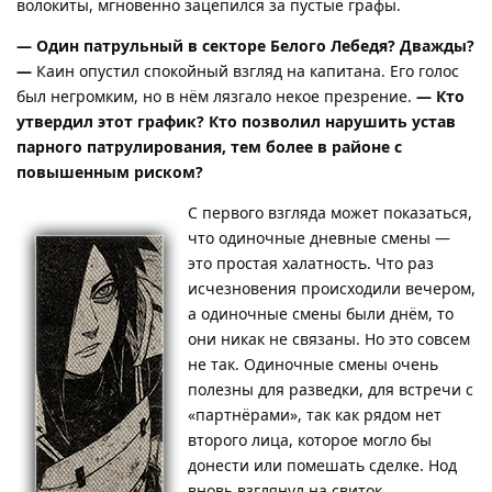
волокиты, мгновенно зацепился за пустые графы.
— Один патрульный в секторе Белого Лебедя? Дважды?
—
Каин опустил спокойный взгляд на капитана. Его голос
был негромким, но в нём лязгало некое презрение.
— Кто
утвердил этот график? Кто позволил нарушить устав
парного патрулирования, тем более в районе с
повышенным риском?
С первого взгляда может показаться,
что одиночные дневные смены —
это простая халатность. Что раз
исчезновения происходили вечером,
а одиночные смены были днём, то
они никак не связаны. Но это совсем
не так. Одиночные смены очень
полезны для разведки, для встречи с
«партнёрами», так как рядом нет
второго лица, которое могло бы
донести или помешать сделке. Нод
вновь взглянул на свиток,