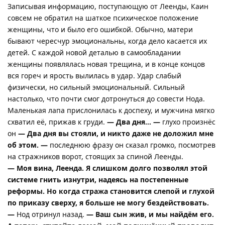
Записывая информацию, поступающую от Леенды, Каин
совсем не обратил на шаткое психическое положение
женщины, что и было его ошибкой. Обычно, матери
бывают чересчур эмоциональны, когда дело касается их
детей. С каждой новой деталью в самообладании
женщины появлялась новая трещина, и в конце концов
вся гореч и ярость вылилась в удар. Удар слабый
физически, но сильный эмоциональный. Сильный
настолько, что почти смог дотронуться до совести Нода.
Маленькая лапа прислонилась к доспеху, и мужчина мягко
схватил её, прижав к груди.
— Два дня… —
глухо произнёс
он
— Два дня вы стояли, и никто даже не доложил мне
об этом. —
последнюю фразу он сказал громко, посмотрев
на стражников ворот, стоящих за спиной Леенды.
— Моя вина, Леенда. Я слишком долго позволял этой
системе гнить изнутри, надеясь на постепенные
реформы. Но когда стража становится слепой и глухой
по приказу сверху, я больше не могу бездействовать.
—
Нод отринул назад.
— Ваш сын жив, и мы найдём его.