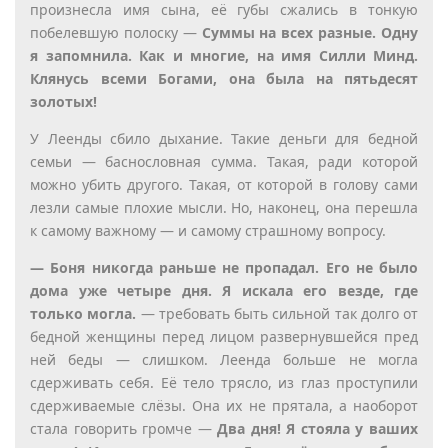
произнесла имя сына, её губы сжались в тонкую
побелевшую полоску —
Суммы на всех разные. Одну
я запомнила. Как и многие, на имя Силли Минд.
Клянусь всеми Богами, она была на пятьдесят
золотых!
У Леенды сбило дыхание. Такие деньги для бедной
семьи — баснословная сумма. Такая, ради которой
можно убить другого. Такая, от которой в голову сами
лезли самые плохие мысли. Но, наконец, она перешла
к самому важному — и самому страшному вопросу.
— Боня никогда раньше не пропадал. Его не было
дома уже четыре дня. Я искала его везде, где
только могла.
— требовать быть сильной так долго от
бедной женщины перед лицом развернувшейся пред
ней беды — слишком. Леенда больше не могла
сдерживать себя. Её тело трясло, из глаз проступили
сдерживаемые слёзы. Она их не прятала, а наоборот
стала говорить громче —
Два дня! Я стояла у ваших