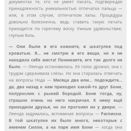
документах те, кто не умеет писать, подтверждая
принадлежность уникальностью отпечатка пальца —
или, в этом случае, отпечатком лапы. Процедура
довольно болезненна, ведь ставить такую печать
приходится по горячему воску. Умным удовольствие,
глупым боль.
— Они были в его комнате, в шкатулке под
кроватью. Я… не смотрю в его вещи, но я не
находила себе места! Понимаете, его так долго не
было.
— Леенда остановилась. Её голос дрожал, она с
трудом сдерживала слёзы. Но она старалась отвечать
на вопросы Нода —
Месяца два или… подождите…
да, два назад к нам приходил какой-то друг Бони,
полурослик с рыжей бородой. Боня тогда, ну,
страшно очень на него накричал. К нему ещё
приходили друзья, но он прогонял их у двери.
—
Леенда задумалась, вспоминая вопросы —
Расписки.
В той шкатулке их было много, некоторые с
именем Силли, а на паре имя Бони
— когда она