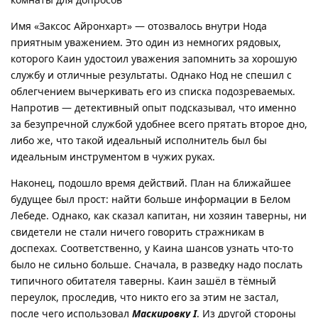
Имя «Заксос Айронхарт» — отозвалось внутри Нода
приятным уважением. Это один из немногих рядовых,
которого Каин удостоил уважения запомнить за хорошую
службу и отличные результаты. Однако Нод не спешил с
облегчением вычеркивать его из списка подозреваемых.
Напротив — детективный опыт подсказывал, что именно
за безупречной службой удобнее всего прятать второе дно,
либо же, что такой идеальный исполнитель был бы
идеальным инструментом в чужих руках.
Наконец, подошло время действий. План на ближайшее
будущее был прост: найти больше информации в Белом
Лебеде. Однако, как сказал капитан, ни хозяин таверны, ни
свидетели не стали ничего говорить стражникам в
доспехах. Соответственно, у Каина шансов узнать что-то
было не сильно больше. Сначала, в разведку надо послать
типичного обитателя таверны. Каин зашёл в тёмный
переулок, проследив, что никто его за этим не застал,
после чего использовал
Маскировку I
. Из другой стороны