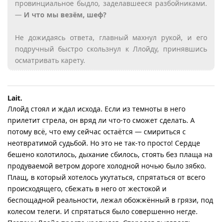
провинциальное быдло, заделавшееся разбойниками.
—
И что мы везём, шеф?
Не дожидаясь ответа, главный махнул рукой, и его
подручный быстро скользнул к Ллойду, принявшись
осматривать карету.
Lait.​
Ллойд стоял и ждал исхода. Если из темноты в него
прилетит стрела, он вряд ли что-то сможет сделать. А
потому всё, что ему сейчас остаётся — смириться с
неотвратимой судьбой. Но это не так-то просто! Сердце
бешено колотилось, дыхание сбилось, стоять без плаща на
продуваемой ветром дороге холодной ночью было зябко.
Плащ, в который хотелось укутаться, спрятаться от всего
происходящего, сбежать в него от жестокой и
беспощадной реальности, лежал обожжённый в грязи, под
колесом телеги. И спрятаться было совершенно негде.