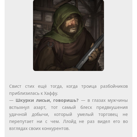
Свист стих ещё тогда, когда троица разбойников
приблизилась к Хаффу.
—
Шкурки лисьи, говоришь?
— в глазах мужчины
вспыхнул азарт, тот самый блеск предвкушения
удачной добычи, который умелый торговец не
перепутает ни с чем. Ллойд не раз видел его во
взглядах своих конкурентов.