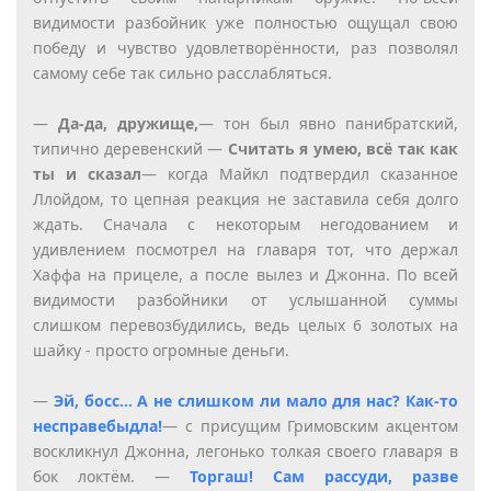
видимости разбойник уже полностью ощущал свою
победу и чувство удовлетворённости, раз позволял
самому себе так сильно расслабляться.
—
Да-да, дружище,
— тон был явно панибратский,
типично деревенский —
Считать я умею, всё так как
ты и сказал
— когда Майкл подтвердил сказанное
Ллойдом, то цепная реакция не заставила себя долго
ждать. Сначала с некоторым негодованием и
удивлением посмотрел на главаря тот, что держал
Хаффа на прицеле, а после вылез и Джонна. По всей
видимости разбойники от услышанной суммы
слишком перевозбудились, ведь целых 6 золотых на
шайку - просто огромные деньги.
—
Эй, босс… А не слишком ли мало для нас? Как-то
несправебыдла!
— с присущим Гримовским акцентом
воскликнул Джонна, легонько толкая своего главаря в
бок локтём. —
Торгаш! Сам рассуди, разве