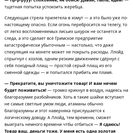
тщетная попытка успокоить жеребца.
Следующая стрела прилетела в хомут — а это было уже по-
настоящему опасно. Если огонь перебросится на телегу, то
от легко воспломеняемых лисьих шкурок не останется и
следа, а это сделает всё Гримское предприятие
катастрофически убыточным — настолько, что даже
спекуляция на монете может не покрыть расходы. Ллойд
спрыгнул с козлов, одним резким движением сдёрнул с
себя походный плащ — простой серый плащ из его
сменной одежды — и попытался прибить им пламя.
— Прекратите, вы уничтожите товар! И вам нечем
будет поживиться!
— громко крикнул в воздух, надеясь на
благоразумие разбойников. Хоть в такие шайки вступают
не самые светлые умом люди, атаманы обычно
благоразумны и этот наверняка прислушается к
логическому доводу. А Ллойд, тем временм, сможет
выиграть немного времени чтбы отбиться —
Я сдаюсь!
Товар ваш, деньги тоже. У меня есть одна золотая