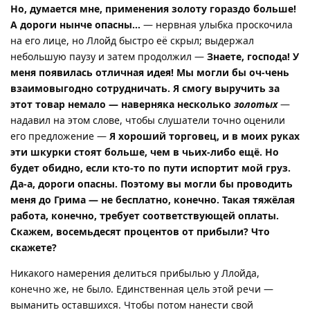
Но, думается мне, применения золоту гораздо больше!
А дороги нынче опасны…
— нервная улыбка проскочила
на его лице, но Ллойд быстро её скрыл; выдержал
небольшую паузу и затем продолжил —
Знаете, господа! У
меня появилась отличная идея! Мы могли бы оч-чень
взаимовыгодно сотрудничать. Я смогу выручить за
этот товар немало — наверняка несколько
золотых
—
надавил на этом слове, чтобы слушатели точно оценили
его предложение —
Я хороший торговец, и в моих руках
эти шкурки стоят больше, чем в чьих-либо ещё. Но
будет обидно, если кто-то по пути испортит мой груз.
Да-а, дороги опасны. Поэтому вы могли бы проводить
меня до Грима — не бесплатно, конечно. Такая тяжёлая
работа, конечно, требует соответствующей оплаты.
Скажем, восемьдесят процентов от прибыли? Что
скажете?
Никакого намерения делиться прибылью у Ллойда,
конечно же, не было. Единственная цель этой речи —
выманить оставшихся. Чтобы потом нанести свой