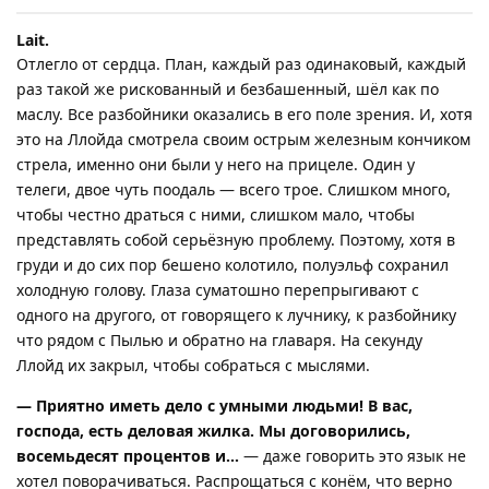
Lait.​
Отлегло от сердца. План, каждый раз одинаковый, каждый
раз такой же рискованный и безбашенный, шёл как по
маслу. Все разбойники оказались в его поле зрения. И, хотя
это на Ллойда смотрела своим острым железным кончиком
стрела, именно они были у него на прицеле. Один у
телеги, двое чуть поодаль — всего трое. Слишком много,
чтобы честно драться с ними, слишком мало, чтобы
представлять собой серьёзную проблему. Поэтому, хотя в
груди и до сих пор бешено колотило, полуэльф сохранил
холодную голову. Глаза суматошно перепрыгивают с
одного на другого, от говорящего к лучнику, к разбойнику
что рядом с Пылью и обратно на главаря. На секунду
Ллойд их закрыл, чтобы собраться с мыслями.
— Приятно иметь дело с умными людьми! В вас,
господа, есть деловая жилка. Мы договорились,
восемьдесят процентов и…
— даже говорить это язык не
хотел поворачиваться. Распрощаться с конём, что верно