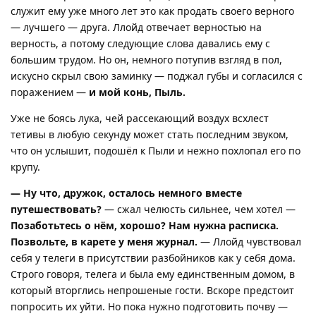
служит ему уже много лет это как продать своего верного
— лучшего — друга. Ллойд отвечает верностью на
верность, а потому следующие слова давались ему с
большим трудом. Но он, немного потупив взгляд в пол,
искусно скрыл свою заминку — поджал губы и согласился с
поражением —
и мой конь, Пыль.
Уже не боясь лука, чей рассекающий воздух всхлест
тетивы в любую секунду может стать последним звуком,
что он услышит, подошёл к Пыли и нежно похлопал его по
крупу.
— Ну что, дружок, осталось немного вместе
путешествовать?
— сжал челюсть сильнее, чем хотел —
Позаботьтесь о нём, хорошо? Нам нужна расписка.
Позвольте, в карете у меня журнал.
— Ллойд чувствовал
себя у телеги в присутствии разбойников как у себя дома.
Строго говоря, телега и была ему единственным домом, в
который вторглись непрошеные гости. Вскоре предстоит
попросить их уйти. Но пока нужно подготовить почву —