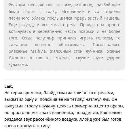
Реакция последовала незамедлительно, разбойники
были сбиты с толку. Мгновение и со стороны
песчаного облака послышался прерывистый кашель.
Ещё секунду и вылетела стрела. Правда она просто
воткнулась в деревянную часть повозки и не более
того. Когда полуэльф принялся играть голосом, то
ситуация логично обострилась. Послышалось
рявканье Майкла, жалобный стон лучника, оханье
Джонны. А так же тяжёлые, глухие звуки ударов
кулаками.
Lait.​
Не теряя времени, Ллойд схватил колчан со стрелами,
выхватил одну и, положив её на тетиву, натянул лук. Он
выпустил стрелу наудачу, целясь примерно в центр сферы,
но просто не мог знать наверняка, попадёт ли. Как только
раздался звук рассечённого воздуха, Ллойд уже был готов
снова натянуть тетиву.