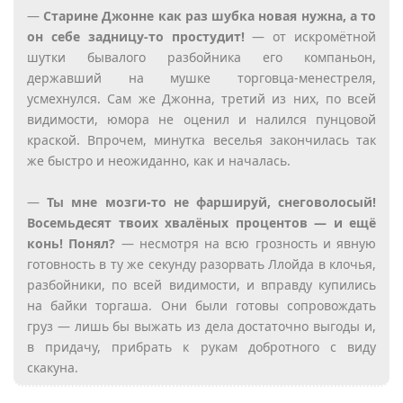
—
Старине Джонне как раз шубка новая нужна, а то
он себе задницу-то простудит!
— от искромётной
шутки бывалого разбойника его компаньон,
державший на мушке торговца-менестреля,
усмехнулся. Сам же Джонна, третий из них, по всей
видимости, юмора не оценил и налился пунцовой
краской. Впрочем, минутка веселья закончилась так
же быстро и неожиданно, как и началась.
—
Ты мне мозги-то не фаршируй, снеговолосый!
Восемьдесят твоих хвалёных процентов — и ещё
конь! Понял?
— несмотря на всю грозность и явную
готовность в ту же секунду разорвать Ллойда в клочья,
разбойники, по всей видимости, и вправду купились
на байки торгаша. Они были готовы сопровождать
груз — лишь бы выжать из дела достаточно выгоды и,
в придачу, прибрать к рукам добротного с виду
скакуна.