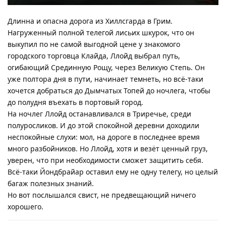
Длинна и опасна дорога из Хиллсгарда в Грим.
Нагруженный полной телегой лисьих шкурок, что он
выкупил по не самой выгодной цене у знакомого
городского торговца Клайда, Ллойд выбрал путь,
огибающий Срединную Рощу, через Великую Степь. Он
уже полтора дня в пути, начинает темнеть, но всё-таки
хочется добраться до Дымчатых Топей до ночлега, чтобы
до полудня въехать в портовый город.
На ночлег Ллойд останавливался в Триречье, среди
полуросликов. И до этой спокойной деревни доходили
неспокойные слухи: мол, на дороге в последнее время
много разбойников. Но Ллойд, хотя и везёт ценный груз,
уверен, что при необходимости сможет защитить себя.
Всё-таки Йондбрайар оставил ему не одну телегу, но целый
багаж полезных знаний.
Но вот послышался свист, не предвещающий ничего
хорошего.