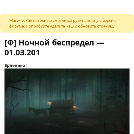
К содержимому
Магические потоки не смогли загрузить полную версию
форума. Попробуйте удалить кэш и обновить страницу
[Ф] Ночной беспредел —
01.03.201
Ephemeral