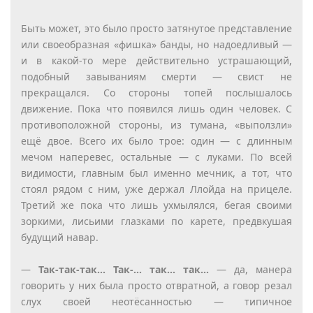
Быть может, это было просто затянутое представление
или своеобразная «фишка» банды, но надоедливый —
и в какой-то мере действительно устрашающий,
подобный завываниям смерти — свист не
прекращался. Со стороны топей послышалось
движение. Пока что появился лишь один человек. С
противоположной стороны, из тумана, «выползли»
ещё двое. Всего их было трое: один — с длинным
мечом наперевес, остальные — с луками. По всей
видимости, главным был именно мечник, а тот, что
стоял рядом с ним, уже держал Ллойда на прицеле.
Третий же пока что лишь ухмылялся, бегая своими
зоркими, лисьими глазками по карете, предвкушая
будущий навар.
—
Так-так-так… Так-… так… так…
— да, манера
говорить у них была просто отвратной, а говор резал
слух своей неотёсанностью — типичное