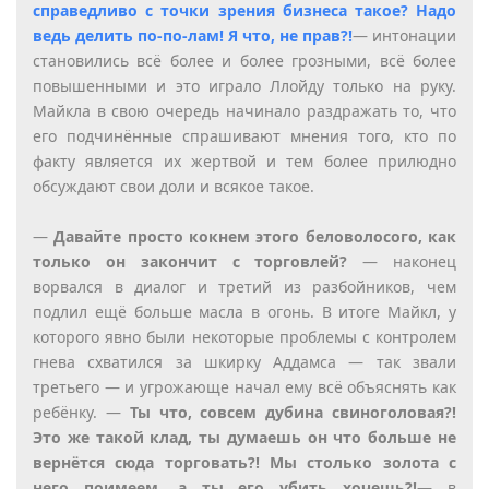
справедливо с точки зрения бизнеса такое? Надо
ведь делить по-по-лам! Я что, не прав?!
— интонации
становились всё более и более грозными, всё более
повышенными и это играло Ллойду только на руку.
Майкла в свою очередь начинало раздражать то, что
его подчинённые спрашивают мнения того, кто по
факту является их жертвой и тем более прилюдно
обсуждают свои доли и всякое такое.
—
Давайте просто кокнем этого беловолосого, как
только он закончит с торговлей?
— наконец
ворвался в диалог и третий из разбойников, чем
подлил ещё больше масла в огонь. В итоге Майкл, у
которого явно были некоторые проблемы с контролем
гнева схватился за шкирку Аддамса — так звали
третьего — и угрожающе начал ему всё объяснять как
ребёнку. —
Ты что, совсем дубина свиноголовая?!
Это же такой клад, ты думаешь он что больше не
вернётся сюда торговать?! Мы столько золота с
него поимеем, а ты его убить хочешь?!
— в