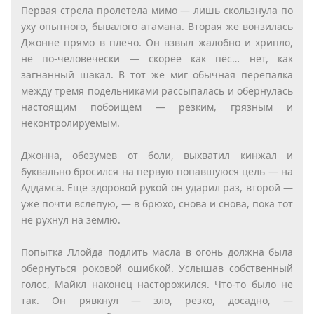
Первая стрела пролетела мимо — лишь скользнула по
уху опытного, бывалого атамана. Вторая же вонзилась
Джонне прямо в плечо. Он взвыл жалобно и хрипло,
не по-человечески — скорее как пёс… нет, как
загнанный шакал. В тот же миг обычная перепалка
между тремя подельниками рассыпалась и обернулась
настоящим побоищем — резким, грязным и
неконтролируемым.
Джонна, обезумев от боли, выхватил кинжал и
буквально бросился на первую попавшуюся цель — на
Аддамса. Ещё здоровой рукой он ударил раз, второй —
уже почти вслепую, — в брюхо, снова и снова, пока тот
не рухнул на землю.
Попытка Ллойда подлить масла в огонь должна была
обернуться роковой ошибкой. Услышав собственный
голос, Майкл наконец насторожился. Что-то было не
так. Он рявкнул — зло, резко, досадно, —