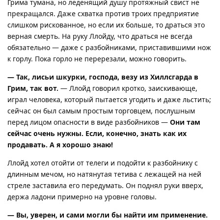
Грима тумана, но леденящий душу протяжный свист не
прекращался. Даже схватка против троих предприятие
слишком рискованное, но если их больше, то драться это
верная смерть. На руку Ллойду, что драться не всегда
обязательно — даже с разбойниками, приставившими нож
к горлу. Пока горло не перерезали, можно говорить.
— Так, лисьи шкурки, господа, везу из Хиллсгарда в
Грим, так вот.
— Ллойд говорил кротко, заискивающе,
играл человека, который пытается угодить и даже льстить;
сейчас он был самым простым торговцем, послушным
перед лицом опасности в виде разбойников —
Они там
сейчас очень нужны. Если, конечно, знать как их
продавать. А я хорошо знаю!
Ллойд хотел отойти от телеги и подойти к разбойнику с
длинным мечом, но натянутая тетива с лежащей на ней
стреле заставила его передумать. Он поднял руки вверх,
держа ладони примерно на уровне головы.
— Вы, уверен, и сами могли бы найти им применение.