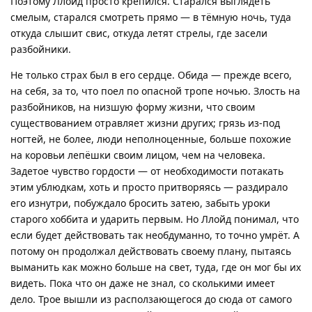
Поэтому Ллойд просто крепился. Старался выглядеть
смелым, старался смотреть прямо — в тёмную ночь, туда
откуда слышит свис, откуда летят стрелы, где засели
разбойники.
Не только страх был в его сердце. Обида — прежде всего,
на себя, за то, что поел по опасной тропе ночью. Злость на
разбойников, на низшую форму жизни, что своим
существованием отравляет жизни других; грязь из-под
ногтей, не более, люди неполноценные, больше похожие
на коровьи лепёшки своим лицом, чем на человека.
Задетое чувство гордости — от необходимости потакать
этим ублюдкам, хоть и просто притворяясь — раздирало
его изнутри, побуждало бросить затею, забыть уроки
старого хоббита и ударить первым. Но Ллойд понимал, что
если будет действовать так необдуманно, то точно умрёт. А
потому он продолжал действовать своему плану, пытаясь
выманить как можно больше на свет, туда, где он мог бы их
видеть. Пока что он даже не знал, со сколькими имеет
дело. Трое вышли из расползающегося до сюда от самого