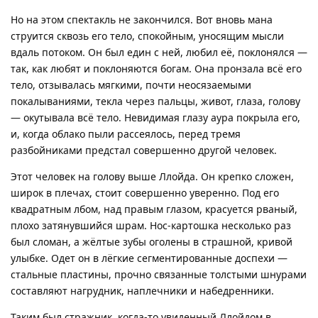
Но на этом спектакль не закончился. Вот вновь мана
струится сквозь его тело, спокойным, уносящим мысли
вдаль потоком. Он был един с ней, любил её, поклонялся —
так, как любят и поклоняются богам. Она пронзала всё его
тело, отзывалась мягкими, почти неосязаемыми
покалываниями, текла через пальцы, живот, глаза, голову
— окутывала всё тело. Невидимая глазу аура покрыла его,
и, когда облако пыли рассеялось, перед тремя
разбойниками предстал совершенно другой человек.
Этот человек на голову выше Ллойда. Он крепко сложен,
широк в плечах, стоит совершенно уверенно. Под его
квадратным лбом, над правым глазом, красуется рваный,
плохо затянувшийся шрам. Нос-картошка несколько раз
был сломан, а жёлтые зубы оголены в страшной, кривой
улыбке. Одет он в лёгкие сегментированные доспехи —
стальные пластины, прочно связанные толстыми шнурами
составляют нагрудник, наплечники и набедренники.
Таким был стражник, когда-то увиденный Ллойдом в