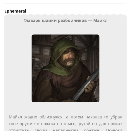
Ephemeral
Главарь шайки разбойников — Майкл
Майкл жадно облизнулся, а потом наконец-то убрал
своё оружие в ножны на поясе, рукой он дал приказ
отпустить своим напарникам оружие. По-всей