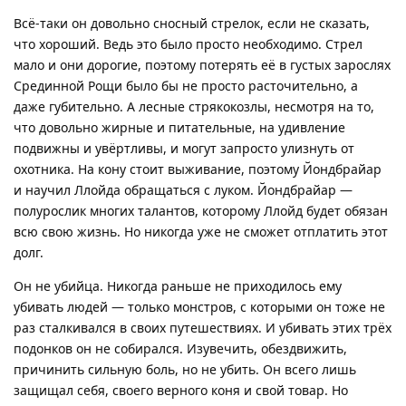
Всё-таки он довольно сносный стрелок, если не сказать,
что хороший. Ведь это было просто необходимо. Стрел
мало и они дорогие, поэтому потерять её в густых зарослях
Срединной Рощи было бы не просто расточительно, а
даже губительно. А лесные стрякокозлы, несмотря на то,
что довольно жирные и питательные, на удивление
подвижны и увёртливы, и могут запросто улизнуть от
охотника. На кону стоит выживание, поэтому Йондбрайар
и научил Ллойда обращаться с луком. Йондбрайар —
полурослик многих талантов, которому Ллойд будет обязан
всю свою жизнь. Но никогда уже не сможет отплатить этот
долг.
Он не убийца. Никогда раньше не приходилось ему
убивать людей — только монстров, с которыми он тоже не
раз сталкивался в своих путешествиях. И убивать этих трёх
подонков он не собирался. Изувечить, обездвижить,
причинить сильную боль, но не убить. Он всего лишь
защищал себя, своего верного коня и свой товар. Но