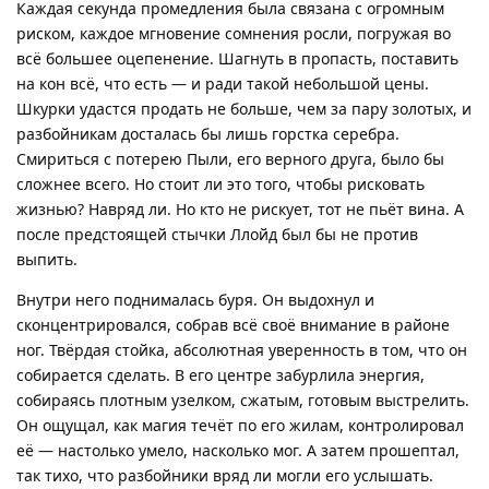
Каждая секунда промедления была связана с огромным
риском, каждое мгновение сомнения росли, погружая во
всё большее оцепенение. Шагнуть в пропасть, поставить
на кон всё, что есть — и ради такой небольшой цены.
Шкурки удастся продать не больше, чем за пару золотых, и
разбойникам досталась бы лишь горстка серебра.
Смириться с потерею Пыли, его верного друга, было бы
сложнее всего. Но стоит ли это того, чтобы рисковать
жизнью? Навряд ли. Но кто не рискует, тот не пьёт вина. А
после предстоящей стычки Ллойд был бы не против
выпить.
Внутри него поднималась буря. Он выдохнул и
сконцентрировался, собрав всё своё внимание в районе
ног. Твёрдая стойка, абсолютная уверенность в том, что он
собирается сделать. В его центре забурлила энергия,
собираясь плотным узелком, сжатым, готовым выстрелить.
Он ощущал, как магия течёт по его жилам, контролировал
её — настолько умело, насколько мог. А затем прошептал,
так тихо, что разбойники вряд ли могли его услышать.