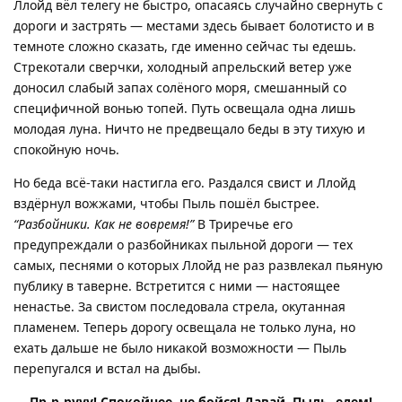
Ллойд вёл телегу не быстро, опасаясь случайно свернуть с
дороги и застрять — местами здесь бывает болотисто и в
темноте сложно сказать, где именно сейчас ты едешь.
Стрекотали сверчки, холодный апрельский ветер уже
доносил слабый запах солёного моря, смешанный со
специфичной вонью топей. Путь освещала одна лишь
молодая луна. Ничто не предвещало беды в эту тихую и
спокойную ночь.
Но беда всё-таки настигла его. Раздался свист и Ллойд
вздёрнул вожжами, чтобы Пыль пошёл быстрее.
“Разбойники. Как не вовремя!”
В Триречье его
предупреждали о разбойниках пыльной дороги — тех
самых, песнями о которых Ллойд не раз развлекал пьяную
публику в таверне. Встретится с ними — настоящее
ненастье. За свистом последовала стрела, окутанная
пламенем. Теперь дорогу освещала не только луна, но
ехать дальше не было никакой возможности — Пыль
перепугался и встал на дыбы.
— Пр-р-рууу! Спокойнее, не бойся! Давай, Пыль, едем!
—