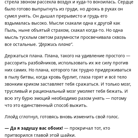
стрела звоном рассекла воздух и куда-то вонзилась. Сердце
было готово выпрыгнуть из груди, но дрожь в руках он
сумел унять. Он дышал прерывисто и грудь его
вздымалась высоко. Мысли скакали одна к другой как
Пыль, ныне объятый страхом, скакал когда-то. Но одна
мысль тусклым светом разумности просвечивала сквозь
все остальные.
“Держись плана”
.
Держаться плана. Плана, такого на удивление простого —
рассорить разбойников, использовать их же силу против
них самих. Но плана, которого так трудно придерживаться
в пылу битвы, когда кровь бурлит, глаза горят и всё тело
звонким криком заставляет тебя сражаться. И только мозг,
трусливый и рациональный мозг умоляет тебя бежать. И
всю эту бурю эмоций необходимо разом унять — потому
что это единственный способ выжить.
Ллойд сглотнул, готовясь вновь изменить свой голос.
— Да я задушу вас обоих!
— прокричал тот, кто
притворился главой этой шайки.