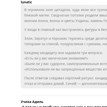
lunatic
В огромном зале цитадели, куда вели все тро
близкой магии. Сводчатые потолки уходили ввы
молнии Аэона, волны и цветы Ундины, камень Ге
У входа в главный зал выстроились фигуры в б
Элли, Заратул и Хорнакис терялись среди десят
топорами за спиной, полуросликов с сумками, 
Каждому кандидату они задавали три вопроса:
«Есть ли у вас магические аномалии?»
«Были ли у вас судороги, самопроизвольные всп
«Использовали ли вы запрещённые вещества ил
После ответов следовал короткий ритуал: канди
отказ и отправка домой. Синий — дополнительна
Учиха Адиль
-А вот мы и прибыли, кажется нам к вон тем т