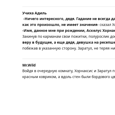
Учиха Адиль
​
-Ничего интересного, дядя. Гадание не всегда 
как это произошло, не имеет значения-
сказал Х
-Имя, данное мне при рождении, Аскелус Хорнак
​Закинув по карманам свои пожитки, полурослик д
веру в будущее, а еще дядя, девушка на ресепше
побежав в указанную сторону. Заратул, не теряя н
Mr.​Wild
Войдя в очередную комнату, Хорнаксис и Заратул 
красным ковриком, а вдоль стен были бордового цв