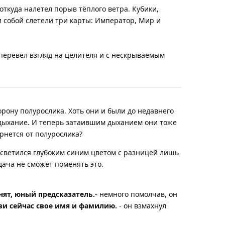
откуда налетел порыв тёплого ветра. Кубики,
и собой слетели три карты: Император, Мир и
перевел взгляд на целителя и с нескрываемым
орону полурослика. Хоть они и были до недавнего
дыхание. И теперь затаившим дыханием они тоже
ернется от полурослика?
 светился глубоким синим цветом с разницей лишь
ача не сможет поменять это.
нят, юный предсказатель.
- немного помолчав, он
ви сейчас свое имя и фамилию.
- он взмахнул