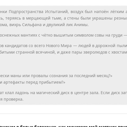
пинки Подпространства Испытаний, воздух был напоён лёгким
сь, теряясь в мерцающей тьме, а стены были украшены резн
ома, вихрь Сильфана и двуликий лик Анимы.
елоснежных мантиях с чётко вышитым символом совы на груди 
ков кандидатов со всего Нового Мира — людей в дорожной пыли,
набитыми странной всячиной, и даже пары зверолюдов с хвост
лески маны или провалы сознания за последний месяц?»
и артефакты перед прибытием?»
дат клал ладонь на магический диск в центре зала. Если диск 
я проверка.
ипчикам в белых балохонах, как минимум мой маятник тяне