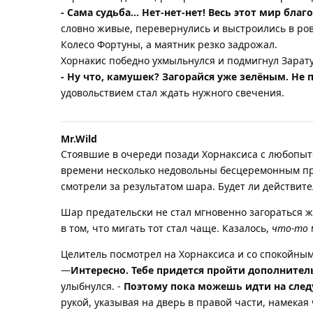
- Сама судьба… Нет-нет-нет! Весь этот мир благ
словно живые, перевернулись и выстроились в ров
Колесо Фортуны, а маятник резко задрожал.
Хорнакис победно ухмыльнулся и подмигнул Зарату
- Ну что, камушек? Загорайся уже зелёным. Не 
удовольствием стал ждать нужного свечения.
Mr.​Wild
Стоявшие в очереди позади Хорнаксиса с любопытст
времени несколько недовольны бесцеремонным про
смотрели за результатом шара. Будет ли действите
Шар предательски не стал мгновенно загораться ж
в том, что мигать тот стал чаще. Казалось,
что-то
Целитель посмотрел на Хорнаксиса и со спокойным
—
Интересно. Тебе придется пройти дополнитель
улыбнулся. -
Поэтому пока можешь идти на следу
рукой, указывая на дверь в правой части, намекая