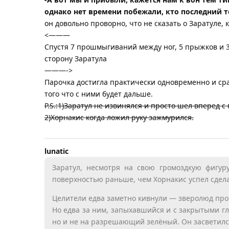
однако нет времени побежали, кто последний 
он довольно проворно, что не сказать о Заратуле, 
<———
Спустя 7 прошмыгиваний между ног, 5 прыжков и 3
сторону Заратула
———->
Парочка достигла практически одновременно и сра
того что с ними будет дальше.
P.S.:1)Заратул не извинялся и просто шел вперед с
2)Хорнакис когда ложил руку зажмурился.
lunatic
Заратул, несмотря на свою громоздкую фигур
поверхностью раньше, чем Хорнакис успел сдела
Целители едва заметно кивнули — зверолюд про
Но едва за ним, запыхавшийся и с закрытыми гл
но и не на разрешающий зелёный. Он засветилс