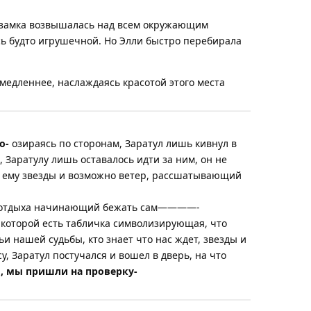
а замка возвышалась над всем окружающим
сь будто игрушечной. Но Элли быстро перебирала
медленнее, наслаждаясь красотой этого места
о-
озираясь по сторонам, Заратул лишь кивнул в
, Заратулу лишь оставалось идти за ним, он не
ли ему звезды и возможно ветер, рассшатывающий
осле отдыха начинающий бежать сам————-
с которой есть табличка символизирующая, что
и нашей судьбы, кто знает что нас ждет, звезды и
су, Заратул постучался и вошел в дверь, на что
, мы пришли на проверку-