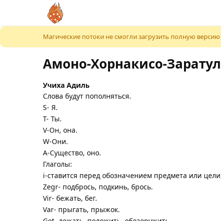
К содержимому
Магические потоки не смогли загрузить полную версию
Амоно-Хорнакисо-Зарату
Учиха Адиль
Слова будут пополняться.
S- Я.
T- Ты.
V-Он, она.
W-Они.
A-Существо, оно.
Глаголы:
i-ставится перед обозначением предмета или цели,
Zegr- подбрось, подкинь, брось.
Vir- бежать, бег.
Var- прыгать, прыжок.
Get- лежать, положить, обезоружить.