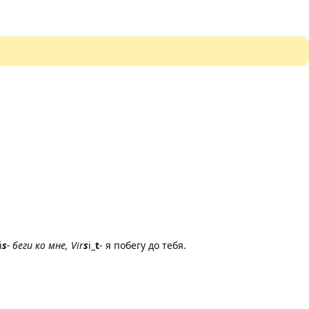
i
s
- беги ко мне, Vir
s
i_
t
- я побегу до тебя.