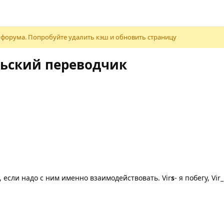
 форума. Попробуйте удалить кэш и обновить страницу
льский переводчик
 если надо с ним именно взаимодействовать. Vir
s
- я побегу, Vir_