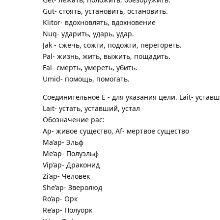
Gut- стоять, установить, остановить.
Klitor- вдохновлять, вдохновение
Nuq- ударить, ударь, удар.
Jak - сжечь, сожги, подожги, перегореть.
Pal- жизнь, жить, выжить, пощадить.
Fal- смерть, умереть, убить.
Umid- помощь, помогать.
Соединительное E - для указания цели. Lait- уставший
Lait- устать, уставший, устал
Обозначение рас:
Аp- живое существо, Af- мертвое существо
Ma’ap- Эльф
Me’ap- Полуэльф
Vip’ap- Драконид
Zi’ap- Человек
She’ap- Зверолюд
Ro’ap- Орк
Re’ap- Полуорк