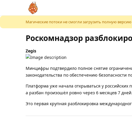
К содержимому
Магические потоки не смогли загрузить полную версию
Роскомнадзор разблокиро
Zegis
Минцифры подтвердило полное снятие ограничений
законодательства по обеспечению безопасности п
Платформа уже начала открываться у российских пр
а разбан произошёл ровно через 6 месяцев 7 дней
Это первая крупная разблокировка международного