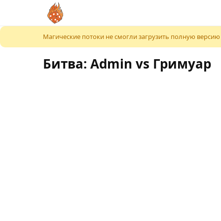
К содержимому
Магические потоки не смогли загрузить полную версию
Битва: Admin vs Гримуар