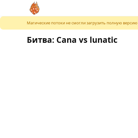
К содержимому
Магические потоки не смогли загрузить полную версию
Битва: Cana vs lunatic