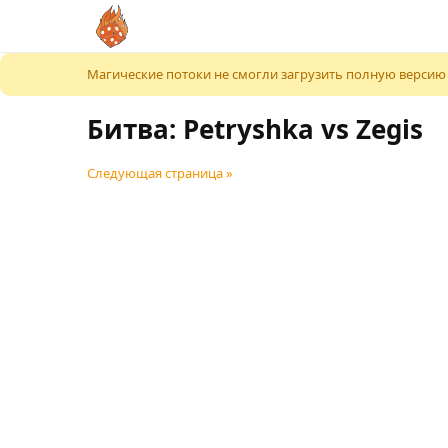
К содержимому
Магические потоки не смогли загрузить полную версию
Битва: Petryshka vs Zegis
Следующая страница »