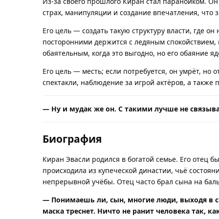
Из-за своего прошлого Киран стал параноиком. Он
страх, манипуляции и создание впечатления, что з
Его цель — создать такую структуру власти, где о
посторонними держится с ледяным спокойствием, 
обаятельным, когда это выгодно, но его обаяние яд
Его цель — месть; если потребуется, он умрёт, но 
спектакли, наблюдение за игрой актёров, а также
— Ну и мудак же он. С такими лучше не связыва
Биография
Киран Эвасли родился в богатой семье. Его отец 
происходила из купеческой династии, чьё состояни
непрерывной учёбы. Отец часто брал сына на балы 
— Понимаешь ли, сын, многие люди, выходя в св
маска треснет. Ничто не ранит человека так, ка