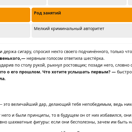
Род занятий
Мелкий криминальный авторитет
и держа сигару, спросил некто своего подчинённого, только чт
овенького,—
нервным голосом ответила шестёрка.
ударив по столу рукой, рыкнул ростовщик; позади него, словно 
-что о его прошлом. Что хотите услышать первым? —
быстро
ла.
— это величайший дар, делающий тебя непобедимым, ведь ник
 него и были принципы, то в будущем он от них избавился, он
вно шахматные фигуры: если они бесполезны, зачем им быть на 