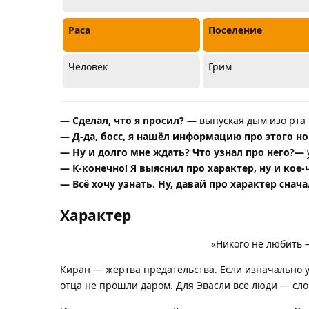
Раса
Поселение
Человек
Грим
— Сделал, что я просил? —
выпуская дым изо рта 
— Д-да, босс, я нашёл информацию про этого н
— Ну и долго мне ждать? Что узнал про него?—
— К-конечно! Я выяснил про характер, ну и кое
— Всё хочу узнать. Ну, давай про характер снача
Характер
«Никого не любить 
Киран — жертва предательства. Если изначально у
отца не прошли даром. Для Эвасли все люди — сло