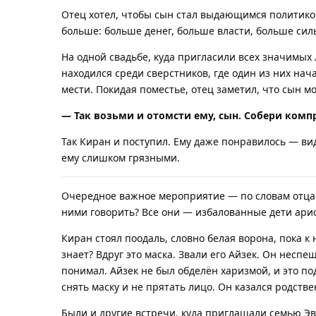
Отец хотел, чтобы сын стал выдающимся политиком,
больше: больше денег, больше власти, больше силы
На одной свадьбе, куда пригласили всех значимых 
находился среди сверстников, где один из них на
мести. Покидая поместье, отец заметил, что сын м
— Так возьми и отомсти ему, сын. Собери комп
Так Киран и поступил. Ему даже понравилось — вид
ему слишком грязными.
Очередное важное мероприятие — по словам отца. 
ними говорить? Все они — избалованные дети арис
Киран стоял поодаль, словно белая ворона, пока к
знает? Вдруг это маска. Звали его Айзек. Он несп
понимал. Айзек не был обделён харизмой, и это п
снять маску и не прятать лицо. Он казался родстве
Были и другие встречи, куда приглашали семью Эв