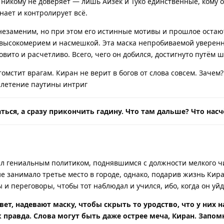
 никому не доверяет — лишь Айзек и Туко единственные, кому о
нает и контролирует всё.
н незаменим, но при этом его истинные мотивы и прошлое оста
высокомерием и насмешкой. Эта маска непробиваемой уверенн
овито и расчетливо. Всего, чего он добился, достигнуто путём 
отомстит врагам. Киран не верит в богов от слова совсем. Заче
 плетение паутины интриг
ться, а сразу прикончить гадину. Что там дальше? Что нас
был гениальным политиком, поднявшимся с должности мелкого ч
е занимало третье место в городе, однако, подарив жизнь Киран
и переговоры, чтобы тот наблюдал и учился, ибо, когда он уйд
ет, надевают маску, чтобы скрыть то уродство, что у них 
к правда. Слова могут быть даже острее меча, Киран. Запом