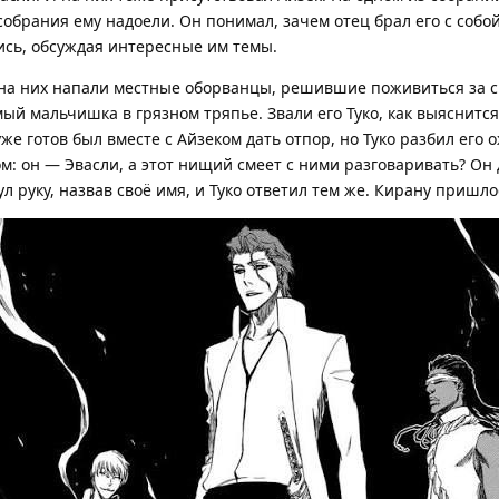
обрания ему надоели. Он понимал, зачем отец брал его с собой
ись, обсуждая интересные им темы.
на них напали местные оборванцы, решившие поживиться за счё
омый мальчишка в грязном тряпье. Звали его Туко, как выяснитс
уже готов был вместе с Айзеком дать отпор, но Туко разбил ег
ом: он — Эвасли, а этот нищий смеет с ними разговаривать? Он 
ул руку, назвав своё имя, и Туко ответил тем же. Кирану пришл