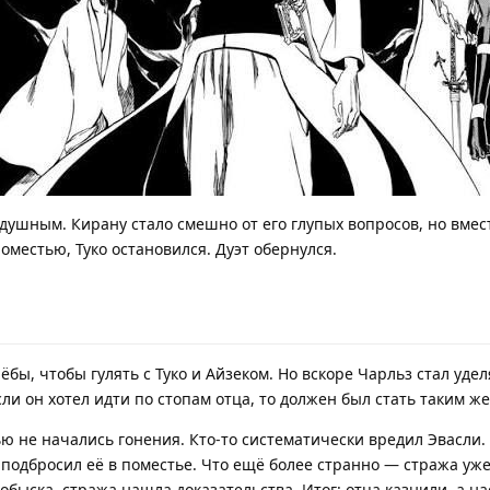
душным. Кирану стало смешно от его глупых вопросов, но вмест
оместью, Туко остановился. Дуэт обернулся.
бы, чтобы гулять с Туко и Айзеком. Но вскоре Чарльз стал уде
и он хотел идти по стопам отца, то должен был стать таким же,
мью не начались гонения. Кто-то систематически вредил Эвасли.
в подбросил её в поместье. Что ещё более странно — стража уже
быска, стража нашла доказательства. Итог: отца казнили, а н