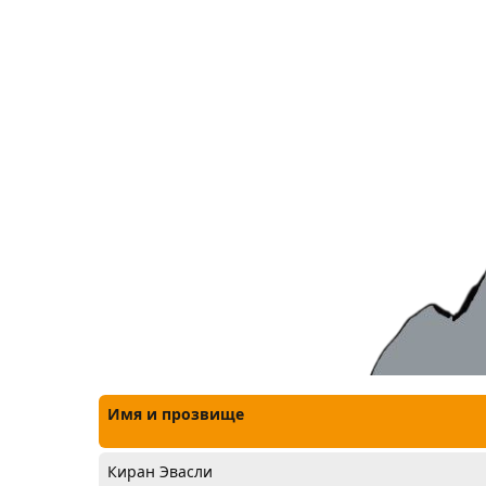
Имя и прозвище
Киран Эвасли