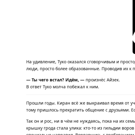
На удивление, Туко оказался сговорчивым и просто
люди, просто более образованные. Проводив их к п
— Ты чего встал? Идём, —
произнёс Айзек.
В ответ Туко молча побежал к ним.
Прошли годы. Киран всё же выкраивал время от учё
тому пришлось прекратить общение с друзьями. Есл
Так он и рос, ни в чём не нуждаясь, пока на их се
крышку грода стала улика: кто-то из гильдии воро
специально направил. Ворвавшись с требованием о