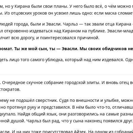
 но у Кирана были свои планы. У него было всё, о чём можно м
. Из отцовских уроков он усвоил лишь одно: если маска сломае
людей города, были и Эвасли. Чарльз — так звали отца Кирана 
чал откровенно издеваться над Кираном на публике. Эвасли-мла
олчит всю дорогу, и поинтересовался причиной.
ромат. Ты же мой сын, ты — Эвасли. Мы своих обидчиков н
еть лицо того самого ублюдка, который над ним издевался. Одн
Очередное скучное собрание городской элиты. И вновь отец ве
тократов.
 нему не подошёл сверстник. Судя по внешности и улыбке, можно
ешно протянул руку и представился. В нём было что-то, отличав
одкупало. Найдя общий язык, они разговорились на самые разн
нной душой. Чарльз был рад, что у сына наконец появился друг
асли. И на них тоже присутствовал Айзек. На одном из собрани