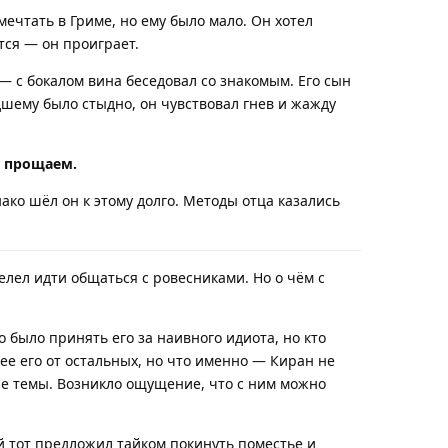
ечтать в Гриме, но ему было мало. Он хотел
тся — он проиграет.
— с бокалом вина беседовал со знакомым. Его сын
дшему было стыдно, он чувствовал гнев и жажду
е прощаем.
ако шёл он к этому долго. Методы отца казались
лел идти общаться с ровесниками. Но о чём с
 было принять его за наивного идиота, но кто
шее его от остальных, но что именно — Киран не
ые темы. Возникло ощущение, что с ним можно
.
й тот предложил тайком покинуть поместье и