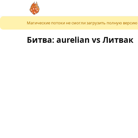
К содержимому
Магические потоки не смогли загрузить полную версию
Битва: aurelian vs Литвак