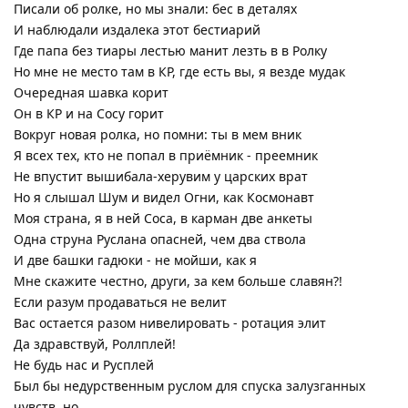
Писали об ролке, но мы знали: бес в деталях
И наблюдали издалека этот бестиарий
Где папа без тиары лестью манит лезть в в Ролку
Но мне не место там в КР, где есть вы, я везде мудак
Очередная шавка корит
Он в КР и на Сосу горит
Вокруг новая ролка, но помни: ты в мем вник
Я всех тех, кто не попал в приёмник - преемник
Не впустит вышибала-херувим у царских врат
Но я слышал Шум и видел Огни, как Космонавт
Моя страна, я в ней Соса, в карман две анкеты
Одна струна Руслана опасней, чем два ствола
И две башки гадюки - не мойши, как я
Мне скажите честно, други, за кем больше славян?!
Если разум продаваться не велит
Вас остается разом нивелировать - ротация элит
Да здравствуй, Роллплей!
Не будь нас и Русплей
Был бы недурственным руслом для спуска залузганных
чувств, но