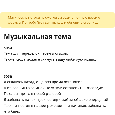
К содержимому
Магические потоки не смогли загрузить полную версию
форума. Попробуйте удалить кэш и обновить страницу
Музыкальная тема
sosa
Тема для переделок песен и стихов.
Также, сюда можете скинуть вашу любимую музыку.
sosa
Я оглянусь назад, еще раз время остановив
А из вас никто за мной не успел: остановить Созвездие
Пока вы где-то в новой ролевой
Я забывать начал, где я сегодня забыл об арке очередной
Тысячи постов в нашей ролевой — я начинаю забывать,
что было