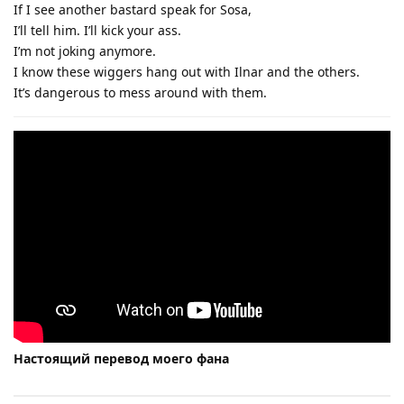
If I see another bastard speak for Sosa,
I’ll tell him. I’ll kick your ass.
I’m not joking anymore.
I know these wiggers hang out with Ilnar and the others.
It’s dangerous to mess around with them.
Настоящий перевод моего фана