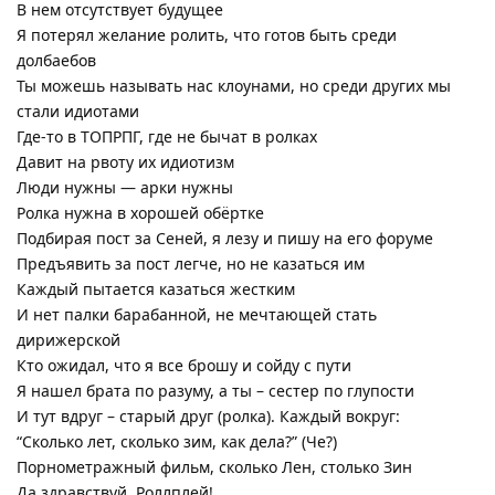
В нем отсутствует будущее
Я потерял желание ролить, что готов быть среди
долбаебов
Ты можешь называть нас клоунами, но среди других мы
стали идиотами
Где-то в ТОПРПГ, где не бычат в ролках
Давит на рвоту их идиотизм
Люди нужны — арки нужны
Ролка нужна в хорошей обёртке
Подбирая пост за Сеней, я лезу и пишу на его форуме
Предъявить за пост легче, но не казаться им
Каждый пытается казаться жестким
И нет палки барабанной, не мечтающей стать
дирижерской
Кто ожидал, что я все брошу и сойду с пути
Я нашел брата по разуму, а ты – сестер по глупости
И тут вдруг – старый друг (ролка). Каждый вокруг:
“Сколько лет, сколько зим, как дела?” (Че?)
Порнометражный фильм, сколько Лен, столько Зин
Да здравствуй, Роллплей!