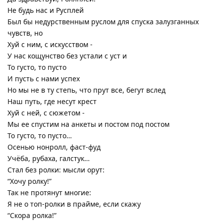
Не будь нас и Русплей
Был бы недурственным руслом для спуска залузганных
чувств, но
Хуй с ним, с искусством -
У нас кощунство без устали с уст и
То густо, то пусто
И пусть с нами успех
Но мы не в ту степь, что прут все, бегут вслед
Наш путь, где несут крест
Хуй с ней, с сюжетом -
Мы ее спустим на анкеты и постом под постом
То густо, то пусто…
Осенью нонролл, фаст-фуд
Учёба, рубаха, галстук…
Стал без ролки: мысли орут:
“Хочу ролку!”
Так не протянут многие:
Я не о топ-ролки в прайме, если скажу
“Скора ролка!”