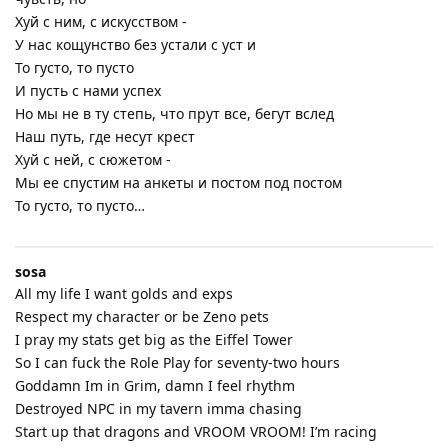
Хуй с ним, с искусством -
У нас кощунство без устали с уст и
То густо, то пусто
И пусть с нами успех
Но мы не в ту степь, что прут все, бегут вслед
Наш путь, где несут крест
Хуй с ней, с сюжетом -
Мы ее спустим на анкеты и постом под постом
То густо, то пусто…
sosa
All my life I want golds and exps
Respect my character or be Zeno pets
I pray my stats get big as the Eiffel Tower
So I can fuck the Role Play for seventy-two hours
Goddamn Im in Grim, damn I feel rhythm
Destroyed NPC in my tavern imma chasing
Start up that dragons and VROOM VROOM! I’m racing