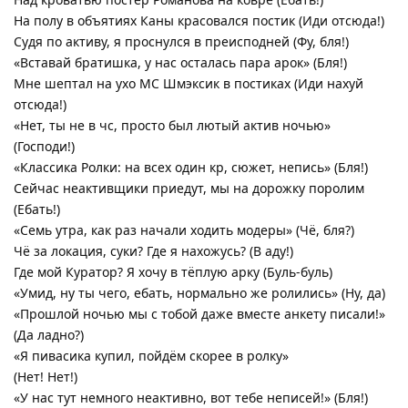
На полу в объятиях Каны красовался постик (Иди отсюда!)
Судя по активу, я проснулся в преисподней (Фу, бля!)
«Вставай братишка, у нас осталась пара арок» (Бля!)
Мне шептал на ухо МС Шмэксик в постиках (Иди нахуй
отсюда!)
«Нет, ты не в чс, просто был лютый актив ночью»
(Господи!)
«Классика Ролки: на всех один кр, сюжет, непись» (Бля!)
Сейчас неактивщики приедут, мы на дорожку поролим
(Ебать!)
«Семь утра, как раз начали ходить модеры» (Чё, бля?)
Чё за локация, суки? Где я нахожусь? (В аду!)
Где мой Куратор? Я хочу в тёплую арку (Буль-буль)
«Умид, ну ты чего, ебать, нормально же ролились» (Ну, да)
«Прошлой ночью мы с тобой даже вместе анкету писали!»
(Да ладно?)
«Я пивасика купил, пойдём скорее в ролку»
(Нет! Нет!)
«У нас тут немного неактивно, вот тебе неписей!» (Бля!)