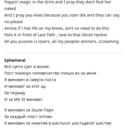
Poppin’ magic in the Grim and I pray they don’t find her
naked
And I pray you elves because you soon die and they can say:
no please
Anima if I live life on my knees, ain’t no need to do this
Park it in front of Last Path , next to that Ghost Harbor
All you pussies is losers, all my peoples winners, screaming
Ephemeral
Всё суета сует и возня:
Пост покинул человечество только из-за меня
Я виновен в смерти поста
И виноват за этот ад
За тюрьму
И за МК VI виноват
Я виновен за Эшли Парк
За каждый «пост потом»
Я виновен за неактив в шестьсот шестьдесят шестом