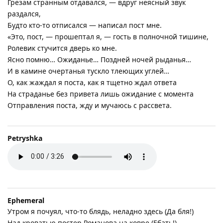
Грезам странным отдавался, — вдруг неясный звук
раздался,
Будто кто-то отписался — написал пост мне.
«Это, пост, — прошептал я, — гость в полночной тишине,
Ролевик стучится дверь ко мне.
Ясно помню… Ожиданье… Поздней ночей рыданья…
И в камине очертанья тускло тлеющих углей…
О, как жаждал я поста, как я тщетно ждал ответа
На страданье без привета лишь ожидание с момента
Отправления поста, жду и мучаюсь с рассвета.
Petryshka
Ephemeral
Утром я почуял, что-то блядь, неладно здесь (Да бля!)
Над кроватью постер Романова на ковре (Ебать!)