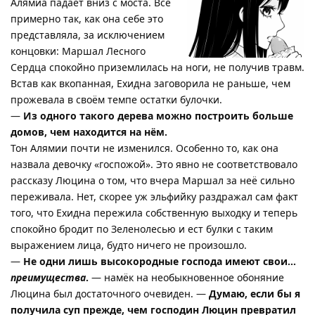
Алямиа падает вниз с моста. Всё
примерно так, как она себе это
представляла, за исключением
концовки: Маршал Лесного
Сердца спокойно приземлилась на ноги, не получив травм.
Встав как вкопанная, Ехидна заговорила не раньше, чем
прожевала в своём темпе остатки булочки.
—
Из одного такого дерева можно построить больше
домов, чем находится на нём.
Тон Алямии почти не изменился. Особенно то, как она
назвала девочку «госпожой». Это явно не соответствовало
рассказу Люцина о том, что вчера Маршал за неё сильно
переживала. Нет, скорее уж эльфийку раздражал сам факт
того, что Ехидна пережила собственную выходку и теперь
спокойно бродит по Зеленолесью и ест булки с таким
выражением лица, будто ничего не произошло.
—
Не одни лишь высокородные господа имеют свои…
преимущества
.
— намёк на необыкновенное обоняние
Люцина был достаточного очевиден. —
Думаю, если бы я
получила суп прежде, чем господин Люцин превратил