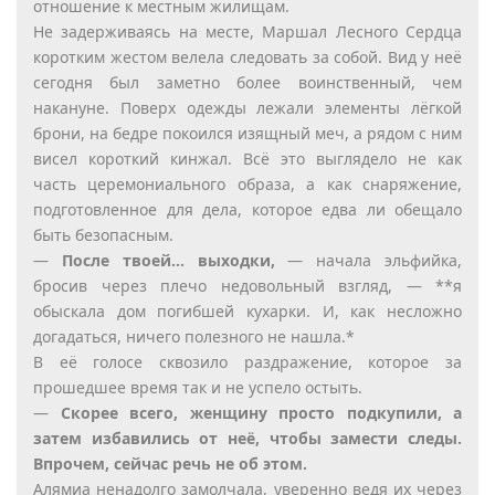
отношение к местным жилищам.
Не задерживаясь на месте, Маршал Лесного Сердца
коротким жестом велела следовать за собой. Вид у неё
сегодня был заметно более воинственный, чем
накануне. Поверх одежды лежали элементы лёгкой
брони, на бедре покоился изящный меч, а рядом с ним
висел короткий кинжал. Всё это выглядело не как
часть церемониального образа, а как снаряжение,
подготовленное для дела, которое едва ли обещало
быть безопасным.
—
После твоей… выходки,
— начала эльфийка,
бросив через плечо недовольный взгляд, — **я
обыскала дом погибшей кухарки. И, как несложно
догадаться, ничего полезного не нашла.*
В её голосе сквозило раздражение, которое за
прошедшее время так и не успело остыть.
—
Скорее всего, женщину просто подкупили, а
затем избавились от неё, чтобы замести следы.
Впрочем, сейчас речь не об этом.
Алямиа ненадолго замолчала, уверенно ведя их через