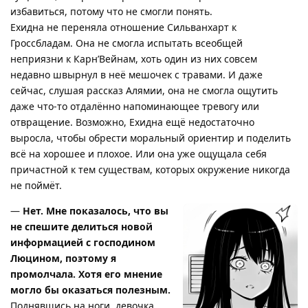
избавиться, потому что не смогли понять.
Ехидна не переняла отношение Сильванхарт к
Гроссбладам. Она не смогла испытать всеобщей
неприязни к Карн’Вейнам, хоть один из них совсем
недавно швырнул в неё мешочек с травами. И даже
сейчас, слушая рассказ Алямии, она не смогла ощутить
даже что-то отдалённо напоминающее тревогу или
отвращение. Возможно, Ехидна ещё недостаточно
выросла, чтобы обрести моральный ориентир и поделить
всё на хорошее и плохое. Или она уже ощущала себя
причастной к тем существам, которых окружение никогда
не поймёт.
—
Нет. Мне показалось, что вы
не спешите делиться новой
информацией с господином
Люцином, поэтому я
промолчала. Хотя его мнение
могло бы оказаться полезным.
Поднявшись на ноги, девочка