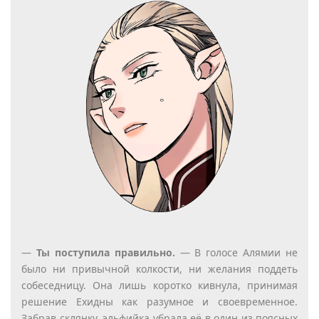
—
Ты поступила правильно.
— В голосе Алямии не
было ни привычной колкости, ни желания поддеть
собеседницу. Она лишь коротко кивнула, принимая
решение Ехидны как разумное и своевременное.
Забрав склянку, эльфийка убрала её в один из поясных