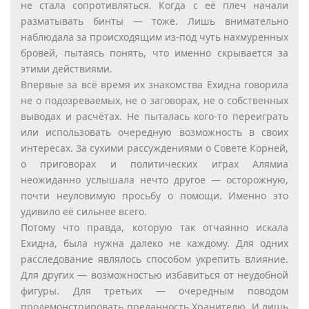
не стала сопротивляться. Когда с её плеч начали
разматывать бинты — тоже. Лишь внимательно
наблюдала за происходящим из-под чуть нахмуренных
бровей, пытаясь понять, что именно скрывается за
этими действиями.
Впервые за всё время их знакомства Ехидна говорила
не о подозреваемых, не о заговорах, не о собственных
выводах и расчётах. Не пыталась кого-то переиграть
или использовать очередную возможность в своих
интересах. За сухими рассуждениями о Совете Корней,
о приговорах и политических играх Алямиа
неожиданно услышала нечто другое — осторожную,
почти неуловимую просьбу о помощи. Именно это
удивило её сильнее всего.
Потому что правда, которую так отчаянно искала
Ехидна, была нужна далеко не каждому. Для одних
расследование являлось способом укрепить влияние.
Для других — возможностью избавиться от неудобной
фигуры. Для третьих — очередным поводом
продемонстрировать преданность Хранителю. И лишь