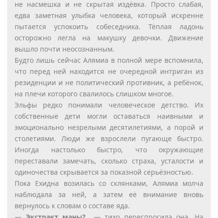
не насмешка и не скрытая издёвка. Просто слабая,
едва заметная улыбка человека, который искренне
пытается успокоить собеседника. Тёплая ладонь
осторожно легла на макушку девочки. Движение
вышло почти неосознанным.
Будто лишь сейчас Алямиа в полной мере вспомнила,
что перед ней находится не очередной интриган из
резиденции и не политический противник, а ребёнок,
на плечи которого свалилось слишком многое.
Эльфы редко понимали человеческое детство. Их
собственные дети могли оставаться наивными и
эмоционально незрелыми десятилетиями, а порой и
столетиями. Люди же взрослели пугающе быстро.
Иногда настолько быстро, что окружающие
переставали замечать, сколько страха, усталости и
одиночества скрывается за показной серьёзностью.
Пока Ехидна возилась со склянками, Алямиа молча
наблюдала за ней, а затем её внимание вновь
вернулось к словам о составе яда.
—
Экстракт маны?..
— тихо переспросила она. На