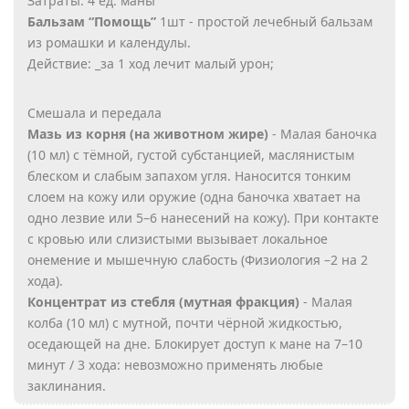
Затраты: 4 ед. маны
Бальзам “Помощь”
1шт - простой лечебный бальзам
из ромашки и календулы.
Действие: _за 1 ход лечит малый урон;
Смешала и передала
Мазь из корня (на животном жире)
- Малая баночка
(10 мл) с тёмной, густой субстанцией, маслянистым
блеском и слабым запахом угля. Наносится тонким
слоем на кожу или оружие (одна баночка хватает на
одно лезвие или 5–6 нанесений на кожу). При контакте
с кровью или слизистыми вызывает локальное
онемение и мышечную слабость (Физиология –2 на 2
хода).
Концентрат из стебля (мутная фракция)
- Малая
колба (10 мл) с мутной, почти чёрной жидкостью,
оседающей на дне. Блокирует доступ к мане на 7–10
минут / 3 хода: невозможно применять любые
заклинания.