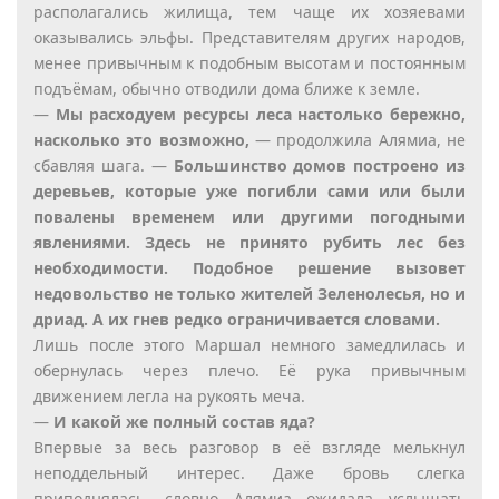
располагались жилища, тем чаще их хозяевами
оказывались эльфы. Представителям других народов,
менее привычным к подобным высотам и постоянным
подъёмам, обычно отводили дома ближе к земле.
—
Мы расходуем ресурсы леса настолько бережно,
насколько это возможно,
— продолжила Алямиа, не
сбавляя шага. —
Большинство домов построено из
деревьев, которые уже погибли сами или были
повалены временем или другими погодными
явлениями. Здесь не принято рубить лес без
необходимости. Подобное решение вызовет
недовольство не только жителей Зеленолесья, но и
дриад. А их гнев редко ограничивается словами.
Лишь после этого Маршал немного замедлилась и
обернулась через плечо. Её рука привычным
движением легла на рукоять меча.
—
И какой же полный состав яда?
Впервые за весь разговор в её взгляде мелькнул
неподдельный интерес. Даже бровь слегка
приподнялась, словно Алямиа ожидала услышать