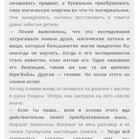
зачаровать предмет, а буквально преобразовать
саму магическую энергию во что-то материальное.
Она нахмурилась, пытаясь восстановить в памяти
давно забытые детали.
—
Позже выяснилось, что его исследования
затрагивали живые души, магические потоки и
вещи, которые большинство магов предпочло бы
никогда не изучать. Когда о его экспериментах
стало известно, клан изгнал его. Одни называли
его безумцем, таким же как те же
еретики
Карн’Вэйны
. Другие — гением. Но после этого он
словно исчез.
Взгляд Алямии вновь остановился на флаконе с маслом
в руках Ехидны. Теперь она смотрела на него совсем
иначе.
—
Если ты права… если в основе этого яда
действительно лежит преобразованная мана…
Маршал замолчала. Впервые за весь разговор в её
голосе прозвучала настоящая тревога. —
Тогда всё
становится гораздо сложнее, чем мы