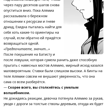
через пару десятков шагов снова
опуститься вниз. Пока Алямиа
рассказывала о бережном
отношении к ресурсам и гневе
дриад, Ехидна пыталась найти для
себя хоть какие-то ориентиры на
случай, если обратно ей придётся
возвращаться одной.
«Предпочитаете, значит…»
После покушения на Батисту и
после ловушки, которая сумела ранить даже способную
прыгать с навесных мостов Алямию, мирный исход казался
маловероятным. Ставки были слишком высоки. А бинты на
теле Алямии совсем не внушают уверенность, что она
сама со всем разберётся.
—
Скорее всего, вы столкнётесь с умелым
волшебником.
Не дожидаясь реакции, девочка потянула Алямию за рукав,
уводя с дороги за толстые стволы деревьев, откуда их будет