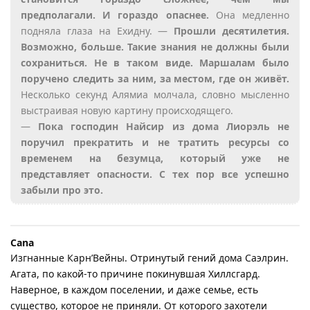
предполагали. И гораздо опаснее.
Она медленно
подняла глаза на Ехидну. —
Прошли десятилетия.
Возможно, больше. Такие знания не должны были
сохраниться. Не в таком виде. Маршалам было
поручено следить за ним, за местом, где он живёт.
Несколько секунд Алямиа молчала, словно мысленно
выстраивая новую картину происходящего.
—
Пока господин Найсир из дома Лиорэль не
поручил прекратить и не тратить ресурсы со
временем на безумца, который уже не
представляет опасности. С тех пор все успешно
забыли про это.
Cana
Изгнанные Карн’Вейны. Отринутый гений дома Саэлрин.
Агата, по какой-то причине покинувшая Хиллсгард.
Наверное, в каждом поселении, и даже семье, есть
существо, которое не приняли. От которого захотели