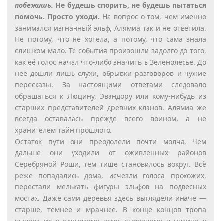
побежишь.
Не будешь спорить, не будешь пытаться
помочь. Просто уходи.
На вопрос о том, чем именно
занимался изгнанный эльф, Алямиа так и не ответила.
Не потому, что не хотела, а потому, что сама знала
слишком мало. Те события произошли задолго до того,
как её голос начал что-либо значить в Зеленолесье. До
неё дошли лишь слухи, обрывки разговоров и чужие
пересказы. За настоящими ответами следовало
обращаться к Люцину, Эвандору или кому-нибудь из
старших представителей древних кланов. Алямиа же
всегда оставалась прежде всего воином, а не
хранителем тайн прошлого.
Остаток пути они преодолели почти молча. Чем
дальше они уходили от оживлённых районов
Серебряной Рощи, тем тише становилось вокруг. Всё
реже попадались дома, исчезли голоса прохожих,
перестали мелькать фигуры эльфов на подвесных
мостах. Даже сами деревья здесь выглядели иначе —
старше, темнее и мрачнее. В конце концов тропа
вывела их к одинокому дому, стоявшему в низине у