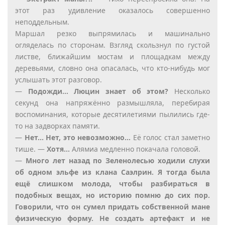
этот раз удивление оказалось совершенно
неподдельным.
Маршал резко выпрямилась и машинально
огляделась по сторонам. Взгляд скользнул по густой
листве, ближайшим мостам и площадкам между
деревьями, словно она опасалась, что кто-нибудь мог
услышать этот разговор.
—
Подожди… Люцин знает об этом?
Несколько
секунд она напряжённо размышляла, перебирая
воспоминания, которые десятилетиями пылились где-
то на задворках памяти.
—
Нет… Нет, это невозможно…
Её голос стал заметно
тише. —
Хотя…
Алямиа медленно покачала головой.
—
Много лет назад по Зеленолесью ходили слухи
об одном эльфе из клана Саэлрин. Я тогда была
ещё слишком молода, чтобы разбираться в
подобных вещах, но историю помню до сих пор.
Говорили, что он сумел придать собственной мане
физическую форму. Не создать артефакт и не