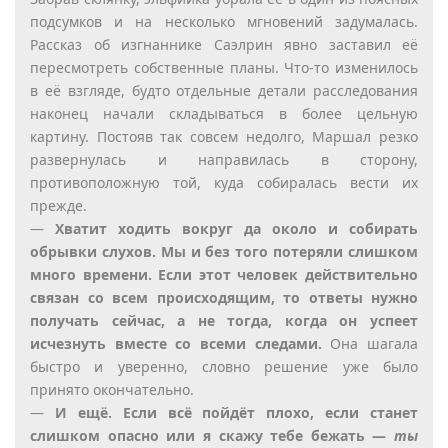
подсумков и на несколько мгновений задумалась.
Рассказ об изгнаннике Саэлрин явно заставил её
пересмотреть собственные планы. Что-то изменилось
в её взгляде, будто отдельные детали расследования
наконец начали складываться в более цельную
картину. Постояв так совсем недолго, Маршал резко
развернулась и направилась в сторону,
противоположную той, куда собиралась вести их
прежде.
—
Хватит ходить вокруг да около и собирать
обрывки слухов. Мы и без того потеряли слишком
много времени. Если этот человек действительно
связан со всем происходящим, то ответы нужно
получать сейчас, а не тогда, когда он успеет
исчезнуть вместе со всеми следами.
Она шагала
быстро и уверенно, словно решение уже было
принято окончательно.
—
И ещё. Если всё пойдёт плохо, если станет
слишком опасно или я скажу тебе бежать —
ты