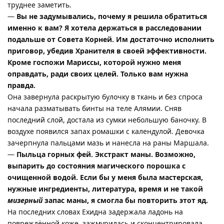
труднее заметить.
—
Вы не задумывались, почему я решила обратиться
именно к вам? Я хотела держаться в расследовании
подальше от Совета Корней. Им достаточно исполнить
приговор, убедив Хранителя в своей эффективности.
Кроме госпожи Мариссы, которой нужно меня
оправдать, ради своих целей. Только вам нужна
правда.
Она завернула раскрытую булочку в ткань и без спроса
начала разматывать бинты на теле Алямии. Сняв
последний слой, достала из сумки небольшую баночку. В
воздухе появился запах ромашки с календулой. Девочка
зачерпнула пальцами мазь и нанесла на раны Маршала.
—
Пыльца горных фей. Экстракт маны. Возможно,
выпарить до состояния магического порошка с
очищенной водой. Если бы у меня была мастерская,
нужные ингредиенты, литература, время и не такой
мизерный
запас маны, я смогла бы повторить этот яд.
На последних словах Ехидна задержала ладонь на
повреждённой коже, зажмурилась и сконцентрировала