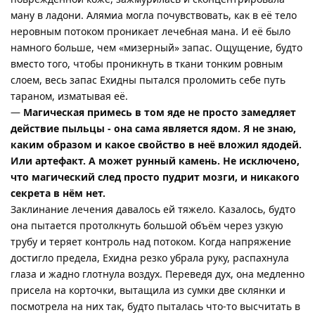
ману в ладони. Алямиа могла почувствовать, как в её тело
неровным потоком проникает лечебная мана. И её было
намного больше, чем «мизерный» запас. Ощущение, будто
вместо того, чтобы проникнуть в ткани тонким ровным
слоем, весь запас Ехидны пытался проломить себе путь
тараном, изматывая её.
—
Магическая примесь в том яде не просто замедляет
действие пыльцы - она сама является ядом. Я не знаю,
каким образом и какое свойство в неё вложил ядодей.
Или артефакт. А может рунный камень. Не исключено,
что магический след просто пудрит мозги, и никакого
секрета в нём нет.
Заклинание лечения давалось ей тяжело. Казалось, будто
она пытается протолкнуть большой объём через узкую
трубу и теряет контроль над потоком. Когда напряжение
достигло предела, Ехидна резко убрала руку, распахнула
глаза и жадно глотнула воздух. Переведя дух, она медленно
присела на корточки, вытащила из сумки две склянки и
посмотрела на них так, будто пыталась что-то высчитать в