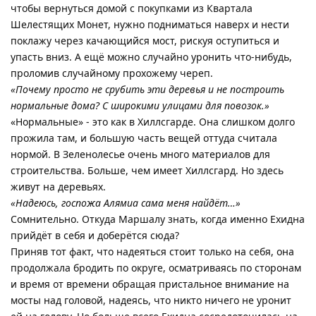
чтобы вернуться домой с покупками из Квартала
Шелестящих Монет, нужно подниматься наверх и нести
поклажу через качающийся мост, рискуя оступиться и
упасть вниз. А ещё можно случайно уронить что-нибудь,
проломив случайному прохожему череп.
«Почему просто не срубить эти деревья и не построить
нормальные дома? С широкими улицами для повозок.»
«Нормальные» - это как в Хиллсгарде. Она слишком долго
прожила там, и большую часть вещей оттуда считала
нормой. В Зеленолесье очень много материалов для
строительства. Больше, чем имеет Хиллсгард. Но здесь
живут на деревьях.
«Надеюсь, госпожа Алямиа сама меня найдёт…»
Сомнительно. Откуда Маршалу знать, когда именно Ехидна
прийдёт в себя и доберётся сюда?
Приняв тот факт, что надеяться стоит только на себя, она
продолжала бродить по округе, осматриваясь по сторонам
и время от времени обращая пристальное внимание на
мосты над головой, надеясь, что никто ничего не уронит