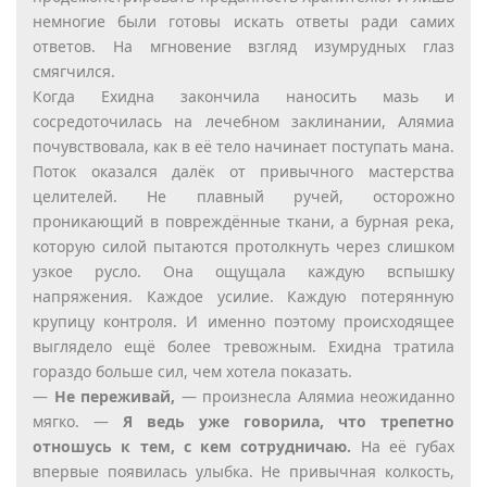
немногие были готовы искать ответы ради самих
ответов. На мгновение взгляд изумрудных глаз
смягчился.
Когда Ехидна закончила наносить мазь и
сосредоточилась на лечебном заклинании, Алямиа
почувствовала, как в её тело начинает поступать мана.
Поток оказался далёк от привычного мастерства
целителей. Не плавный ручей, осторожно
проникающий в повреждённые ткани, а бурная река,
которую силой пытаются протолкнуть через слишком
узкое русло. Она ощущала каждую вспышку
напряжения. Каждое усилие. Каждую потерянную
крупицу контроля. И именно поэтому происходящее
выглядело ещё более тревожным. Ехидна тратила
гораздо больше сил, чем хотела показать.
—
Не переживай,
— произнесла Алямиа неожиданно
мягко. —
Я ведь уже говорила, что трепетно
отношусь к тем, с кем сотрудничаю.
На её губах
впервые появилась улыбка. Не привычная колкость,