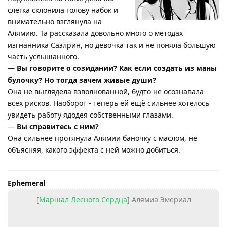
слегка склонила голову набок и
внимательно взглянула на
Алямию. Та рассказала довольно много о методах
изгнанника Саэлрин, но девочка так и не поняла большую
часть услышанного.
—
Вы говорите о созидании? Как если создать из маны
булочку? Но тогда зачем живые души?
Она не выглядела взволнованной, будто не осознавала
всех рисков. Наоборот - теперь ей ещё сильнее хотелось
увидеть работу ядодея собственными глазами.
—
Вы справитесь с ним?
Она сильнее протянула Алямии баночку с маслом, не
объясняя, какого эффекта с ней можно добиться.
Ephemeral
[
Маршал Лесного Сердца
] Алямиа Эмериал