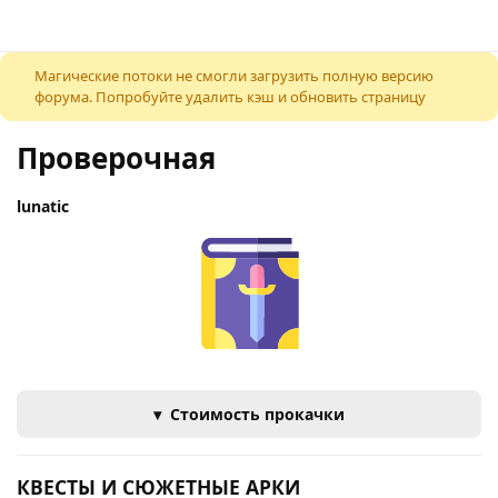
К содержимому
Магические потоки не смогли загрузить полную версию
форума. Попробуйте удалить кэш и обновить страницу
Проверочная
lunatic
Стоимость прокачки
КВЕСТЫ И СЮЖЕТНЫЕ АРКИ