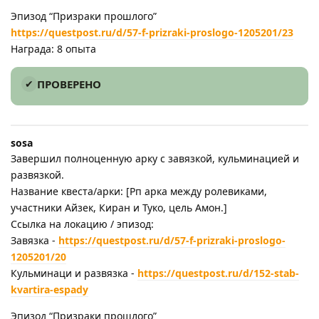
Эпизод “Призраки прошлого”
https://questpost.ru/d/57-f-prizraki-proslogo-1205201/23
Награда: 8 опыта
ПРОВЕРЕНО
sosa
Завершил полноценную арку с завязкой, кульминацией и
развязкой.
Название квеста/арки: [Рп арка между ролевиками,
участники Айзек, Киран и Туко, цель Амон.]
Ссылка на локацию / эпизод:
Завязка -
https://questpost.ru/d/57-f-prizraki-proslogo-
1205201/20
Кульминаци и развязка -
https://questpost.ru/d/152-stab-
kvartira-espady
Эпизод “Призраки прошлого”