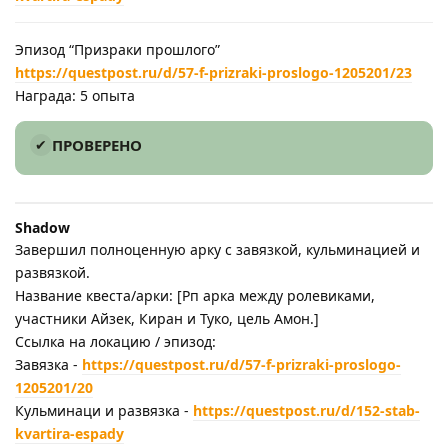
Эпизод “Призраки прошлого”
https://questpost.ru/d/57-f-prizraki-proslogo-1205201/23
Награда: 5 опыта
ПРОВЕРЕНО
Shadow
Завершил полноценную арку с завязкой, кульминацией и
развязкой.
Название квеста/арки: [Рп арка между ролевиками,
участники Айзек, Киран и Туко, цель Амон.]
Ссылка на локацию / эпизод:
Завязка -
https://questpost.ru/d/57-f-prizraki-proslogo-
1205201/20
Кульминаци и развязка -
https://questpost.ru/d/152-stab-
kvartira-espady